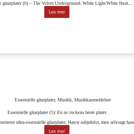
le gitarplater (6) – The Velvet Underground: White Light/White Heat…
Les mer
Essensielle
gitarplater
(6):
Latterlig
innovativ
Essensielle gitarplater
,
Musikk
,
Musikkanmeldelser
Essensielle gitarplater (5): En av rockens beste plater
senterer ultra-essensielle gitarplater. Høyst subjektivt, men selvsagt h
Les mer
Essensielle