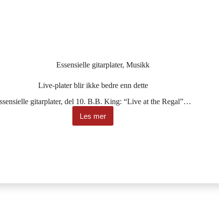
Essensielle gitarplater
,
Musikk
Live-plater blir ikke bedre enn dette
ssensielle gitarplater, del 10. B.B. King: “Live at the Regal”…
Les mer
Live-
plater
blir
ikke
bedre
enn
dette