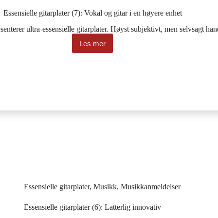
Essensielle gitarplater (7): Vokal og gitar i en høyere enhet
senterer ultra-essensielle gitarplater. Høyst subjektivt, men selvsagt h
Les mer
Essensielle
gitarplater
(7):
Vokal
og
gitar
i
en
høyere
enhet
Essensielle gitarplater
,
Musikk
,
Musikkanmeldelser
Essensielle gitarplater (6): Latterlig innovativ