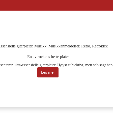
ssensielle gitarplater
,
Musikk
,
Musikkanmeldelser
,
Retro
,
Retrokick
En av rockens beste plater
senterer ultra-essensielle gitarplater. Høyst subjektivt, men selvsagt h
Les mer
En
av
rockens
beste
plater