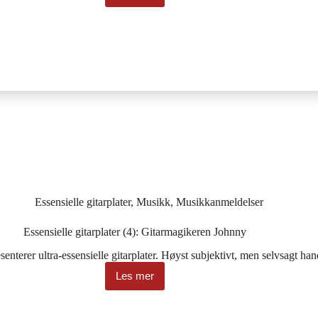
gitarplater
(5):
En
av
rockens
beste
plater
Essensielle gitarplater
,
Musikk
,
Musikkanmeldelser
Essensielle gitarplater (4): Gitarmagikeren Johnny
senterer ultra-essensielle gitarplater. Høyst subjektivt, men selvsagt h
Les mer
Essensielle
gitarplater
(4):
Gitarmagikeren