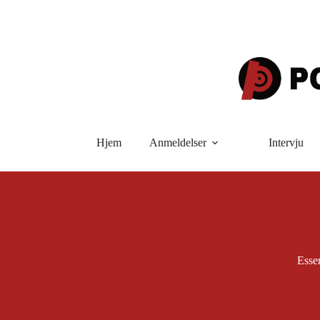
Hopp
til
innholdet
Hjem
Anmeldelser
Intervju
Essen