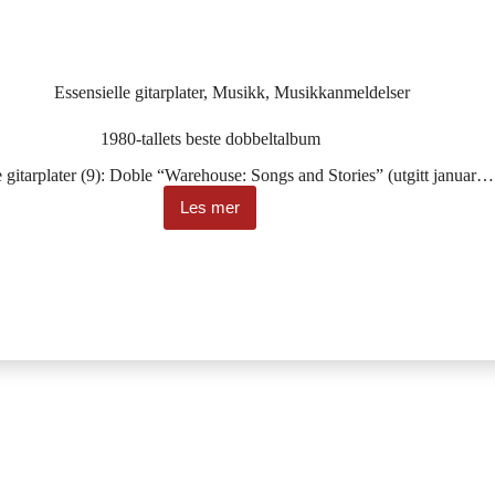
Essensielle gitarplater
,
Musikk
,
Musikkanmeldelser
1980-tallets beste dobbeltalbum
e gitarplater (9): Doble “Warehouse: Songs and Stories” (utgitt januar…
Les mer
1980-
tallets
beste
dobbeltalbum