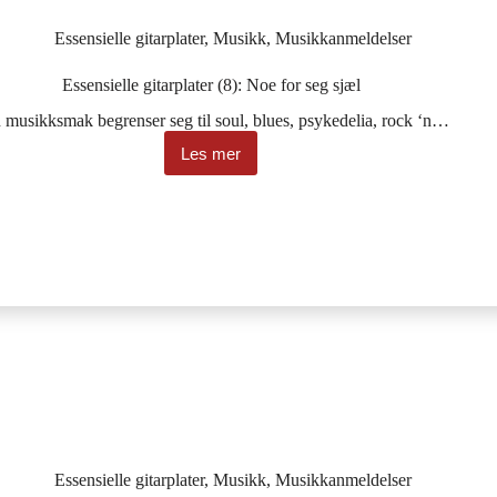
Essensielle gitarplater
,
Musikk
,
Musikkanmeldelser
Essensielle gitarplater (8): Noe for seg sjæl
 musikksmak begrenser seg til soul, blues, psykedelia, rock ‘n…
Les mer
Essensielle
gitarplater
(8):
Noe
for
seg
sjæl
Essensielle gitarplater
,
Musikk
,
Musikkanmeldelser