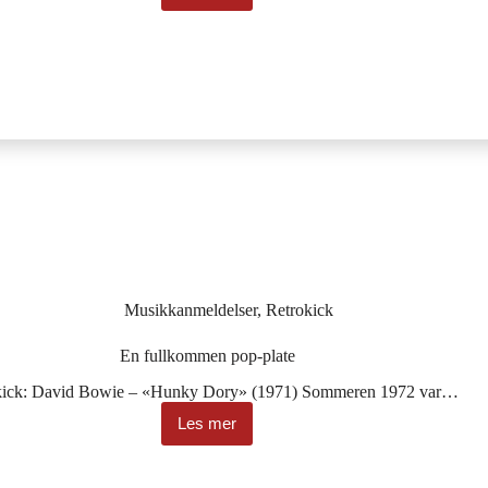
som
gir
vinger
til
drømmer
Musikkanmeldelser
,
Retrokick
En fullkommen pop-plate
kick: David Bowie – «Hunky Dory» (1971) Sommeren 1972 var…
Les mer
En
fullkommen
pop-
plate