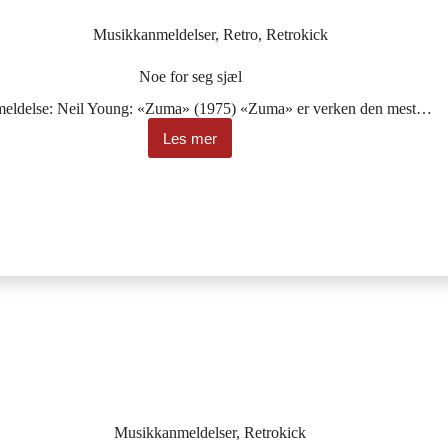
Musikkanmeldelser
,
Retro
,
Retrokick
Noe for seg sjæl
meldelse: Neil Young: «Zuma» (1975) «Zuma» er verken den mest…
Les mer
Noe
for
seg
sjæl
Musikkanmeldelser
,
Retrokick