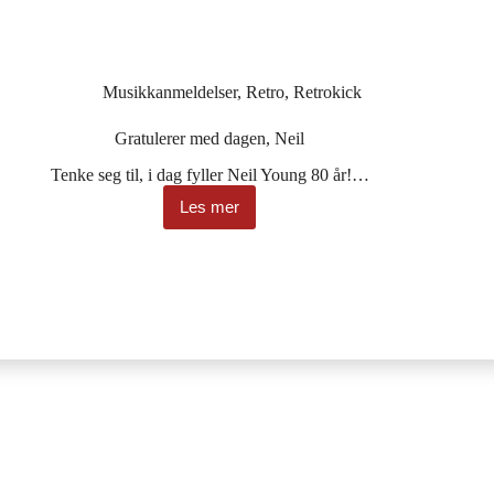
Musikkanmeldelser
,
Retro
,
Retrokick
Gratulerer med dagen, Neil
Tenke seg til, i dag fyller Neil Young 80 år!…
Les mer
Gratulerer
med
dagen,
Neil