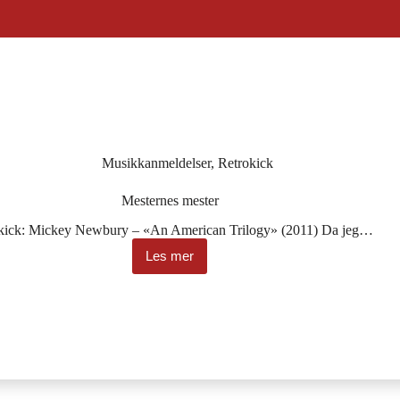
Musikkanmeldelser
,
Retrokick
Mesternes mester
kick: Mickey Newbury – «An American Trilogy» (2011) Da jeg…
Les mer
Mesternes
mester