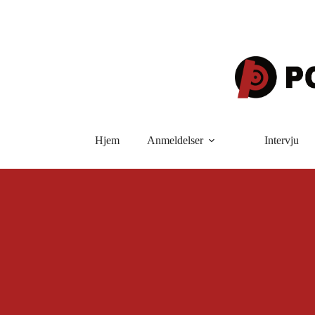
Hopp
til
innholdet
Hjem
Anmeldelser
Intervju