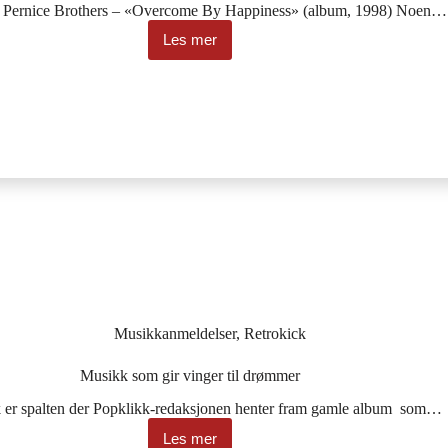
: Pernice Brothers – «Overcome By Happiness» (album, 1998) Noen…
Les mer
Pur
pop-
lykke
Musikkanmeldelser
,
Retrokick
Musikk som gir vinger til drømmer
 er spalten der Popklikk-redaksjonen henter fram gamle album som…
Les mer
Musikk