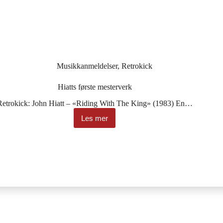
Musikkanmeldelser
,
Retrokick
Hiatts første mesterverk
Retrokick: John Hiatt – «Riding With The King» (1983) En…
Les mer
Hiatts
første
mesterverk