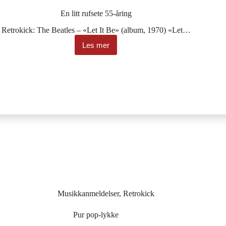
En litt rufsete 55-åring
Retrokick: The Beatles – «Let It Be» (album, 1970) «Let…
Les mer
En
litt
rufsete
55-
åring
Musikkanmeldelser
,
Retrokick
Pur pop-lykke