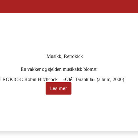
Musikk
,
Retrokick
En vakker og sjelden musikalsk blomst
ROKICK: Robin Hitchcock – «Olé! Tarantula» (album, 2006)
Les mer
En
vakker
og
sjelden
musikalsk
blomst