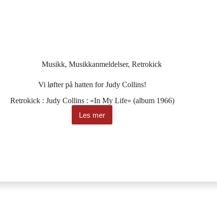
Musikk
,
Musikkanmeldelser
,
Retrokick
Vi løfter på hatten for Judy Collins!
Retrokick : Judy Collins : «In My Life» (album 1966)
Les mer
Vi
løfter
på
hatten
for
Judy
Collins!