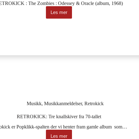
TROKICK : The Zombies : Odessey & Oracle (album, 1968)
Les mer
Perfekte
popsanger
Musikk
,
Musikkanmeldelser
,
Retrokick
RETROKICK: Tre knallskiver fra 70-tallet
okick er Popklikk-spalten der vi henter fram gamle album som…
Les mer
RETROKICK: