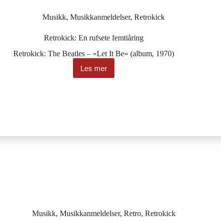
Musikk
,
Musikkanmeldelser
,
Retrokick
Retrokick: En rufsete femtiåring
Retrokick: The Beatles – «Let It Be» (album, 1970)
Les mer
Retrokick:
En
rufsete
femtiåring
Musikk
,
Musikkanmeldelser
,
Retro
,
Retrokick