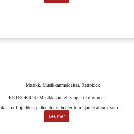
Tre
knallskiver
fra
70-
tallet
Musikk
,
Musikkanmeldelser
,
Retrokick
RETROKICK: Musikk som gir vinger til drømmer
okick er Popklikk-spalten der vi henter fram gamle album som…
Les mer
RETROKICK:
Musikk
som
gir