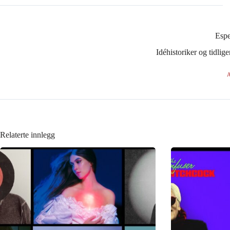
Esp
Idéhistoriker og tidli
A
Relaterte innlegg