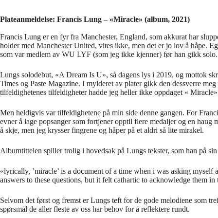
Plateanmeldelse: Francis Lung – «Miracle» (album, 2021)
Francis Lung er en fyr fra Manchester, England, som akkurat har slupp
holder med Manchester United, vites ikke, men det er jo lov å håpe. E
som var medlem av WU LYF (som jeg ikke kjenner) før han gikk solo.
Lungs solodebut, «A Dream Is U», så dagens lys i 2019, og mottok sk
Times og Paste Magazine. I mylderet av plater gikk den dessverre meg h
tilfeldighetenes tilfeldigheter hadde jeg heller ikke oppdaget « Miracle»
Men heldigvis var tilfeldighetene på min side denne gangen. For Franci
evner å lage popsanger som fortjener opptil flere medaljer og en haug 
å skje, men jeg krysser fingrene og håper på et aldri så lite mirakel.
Albumtittelen spiller trolig i hovedsak på Lungs tekster, som han på si
«lyrically, ’miracle’ is a document of a time when i was asking myself a l
answers to these questions, but it felt cathartic to acknowledge them in 
Selvom det først og fremst er Lungs teft for de gode melodiene som tref
spørsmål de aller fleste av oss har behov for å reflektere rundt.