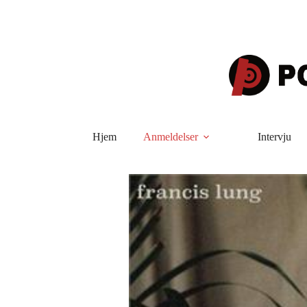
Hopp
til
innholdet
Hjem
Anmeldelser
Intervju