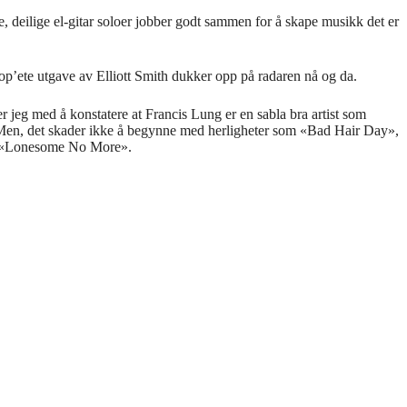
, deilige el-gitar soloer jobber godt sammen for å skape musikk det er
p’ete utgave av Elliott Smith dukker opp på radaren nå og da.
er jeg med å konstatere at Francis Lung er en sabla bra artist som
r. Men, det skader ikke å begynne med herligheter som «Bad Hair Day»,
og «Lonesome No More».