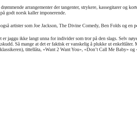
drømmende arrangementer der tangenter, strykere, kassegitarer og korte
vi på godt norsk kaller imponerende.
 også artister som Joe Jackson, The Divine Comedy, Ben Folds og en po
et er jaggu ikke langt unna for individer som tror på den slags. Selv nøy
skudd. Så mange at det er faktisk er vanskelig å plukke ut enkeltlåte
-klassikeren), tittellåta, «Want 2 Want You», «Don’t Call Me Baby» 