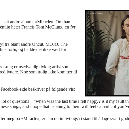
et sitt andre album, «Miracle». Om han
gentlig heter Francis Tom McClung, en fyr
ryt fra blant andre Uncut, MOJO, The
us forbi, og hadde det ikke vært for
.
s Lung er usedvanlig dyktig artist som
med lyttere. Noe som trolig ikke kommer til
n Facebook-side beskriver på følgende vis:
ot of questions – “when was the last time i felt happy? is it my fault tha
these songs, and i hope that listening to them will feel cathartic if you’
fer meg på «Miracle», er han definitivt også i stand til å lage svært g