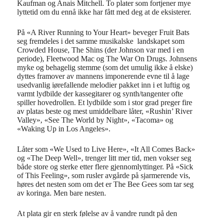
Kaufman og Anais Mitchell. To plater som fortjener mye
lyttetid om du ennå ikke har fått med deg at de eksisterer.
På «A River Running to Your Heart» beveger Fruit Bats
seg fremdeles i det samme musikalske landskapet som
Crowded House, The Shins (der Johnson var med i en
periode), Fleetwood Mac og The War On Drugs. Johnsens
myke og behagelig stemme (som det umulig ikke å elske)
dyttes framover av mannens imponerende evne til å lage
usedvanlig iørefallende melodier pakket inn i et luftig og
varmt lydbilde der kassegitarer og synth/tangenter ofte
spiller hovedrollen. Et lydbilde som i stor grad preger fire
av platas beste og mest umiddelbare låter, «Rushin’ River
Valley», «See The World by Night», «Tacoma» og
«Waking Up in Los Angeles».
Låter som «We Used to Live Here», «It All Comes Back»
og «The Deep Well», trenger litt mer tid, men vokser seg
både store og sterke etter flere gjennomlyttinger. På «Sick
of This Feeling», som rusler avgårde på sjarmerende vis,
høres det nesten som om det er The Bee Gees som tar seg
av koringa. Men bare nesten.
At plata gir en sterk følelse av å vandre rundt på den