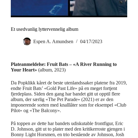
Et usedvanlig lyttervennelig album
Espen A. Amundsen
04/17/2023
Plateanmeldelse: Fruit Bats – «A River Running to
Your Heart»
(album, 2023)
Da Popklikk kåret de beste utenlandssaker platene fra 2019,
endte Fruit Bats’ «Gold Past Life» på en meget fortjent
fjerdeplass. Siden den gang har bandet gitt ut opptil flere
album, der særlig «The Pet Parade» (2021) er av den
imponerende sorten med knalllåter som for eksempel «Club
Pilot» og «The Balcony».
På toppen av dette har bandets udiskutable frontfigur, Eric
D. Johnson, gitt ut to plater med den kritikerroste gjengen i
Bonny Light Horsmen, en trio bestående av Johnson, Josh