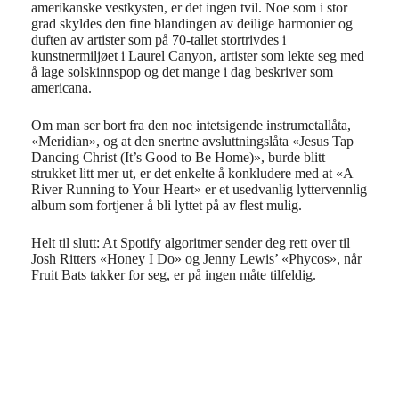
amerikanske vestkysten, er det ingen tvil. Noe som i stor
grad skyldes den fine blandingen av deilige harmonier og
duften av artister som på 70-tallet stortrivdes i
kunstnermiljøet i Laurel Canyon, artister som lekte seg med
å lage solskinnspop og det mange i dag beskriver som
americana.
Om man ser bort fra den noe intetsigende instrumetallåta,
«Meridian», og at den snertne avsluttningslåta «Jesus Tap
Dancing Christ (It’s Good to Be Home)», burde blitt
strukket litt mer ut, er det enkelte å konkludere med at «A
River Running to Your Heart» er et usedvanlig lyttervennlig
album som fortjener å bli lyttet på av flest mulig.
Helt til slutt: At Spotify algoritmer sender deg rett over til
Josh Ritters «Honey I Do» og Jenny Lewis’ «Phycos», når
Fruit Bats takker for seg, er på ingen måte tilfeldig.