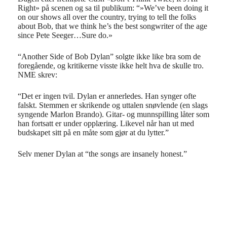
Right» på scenen og sa til publikum: “»We’ve been doing it
on our shows all over the country, trying to tell the folks
about Bob, that we think he’s the best songwriter of the age
since Pete Seeger…Sure do.»
“Another Side of Bob Dylan” solgte ikke like bra som de
foregående, og kritikerne visste ikke helt hva de skulle tro.
NME skrev:
“Det er ingen tvil. Dylan er annerledes. Han synger ofte
falskt. Stemmen er skrikende og uttalen snøvlende (en slags
syngende Marlon Brando). Gitar- og munnspilling låter som
han fortsatt er under opplæring. Likevel når han ut med
budskapet sitt på en måte som gjør at du lytter.”
Selv mener Dylan at “the songs are insanely honest.”