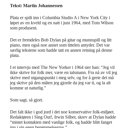
Tekst: Martin Johannessen
Plata er spilt inn i Columbia Studio A i New York City i
løpet av en kveld og en natt i juni 1964, med Tom Wilson
som produsent.
Det er fremdeles Bob Dylan på gitar og munnspill og litt
piano, men også noe annet som tittelen antyder. Det var
særlig tekstene som hadde tatt en annen retning på denne
plata.
I et intervju med The New Yorker i 1964 sier han: “Jeg vil
ikke skrive for folk mer, være en talsmann. Fra nå av vil jeg
skrive med utgangspunkt i meg selv, og for å greie det må
jeg skrive på den måten jeg gjorde da jeg var ti, og la alt
komme ut naturlig.”
Som sagt, så gjort.
Det falt ikke i god jord i det noe konservative folk-miljøet.
Redaktøren i Sing Out!, Irwin Silber, skrev at Dylan hadde
“mistet kontakten med vanlige folk, og hadde blitt fanget
inn i sin egen berømmelsesrus.”