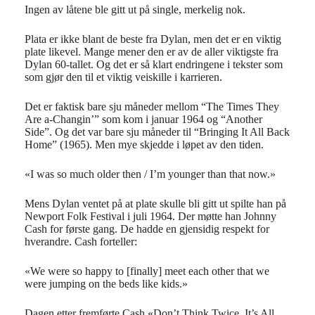
Ingen av låtene ble gitt ut på single, merkelig nok.
Plata er ikke blant de beste fra Dylan, men det er en viktig
plate likevel. Mange mener den er av de aller viktigste fra
Dylan 60-tallet. Og det er så klart endringene i tekster som
som gjør den til et viktig veiskille i karrieren.
Det er faktisk bare sju måneder mellom “The Times They
Are a-Changin’” som kom i januar 1964 og “Another
Side”. Og det var bare sju måneder til “Bringing It All Back
Home” (1965). Men mye skjedde i løpet av den tiden.
«I was so much older then / I’m younger than that now.»
Mens Dylan ventet på at plate skulle bli gitt ut spilte han på
Newport Folk Festival i juli 1964. Der møtte han Johnny
Cash for første gang. De hadde en gjensidig respekt for
hverandre. Cash forteller:
«We were so happy to [finally] meet each other that we
were jumping on the beds like kids.»
Dagen etter fremførte Cash «Don’t Think Twice, It’s All