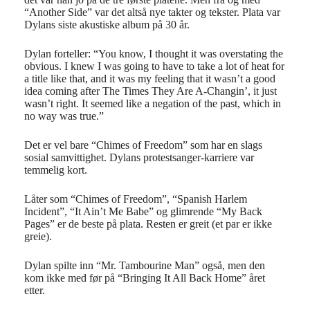
“Another Side” var det altså nye takter og tekster. Plata var
Dylans siste akustiske album på 30 år.
Dylan forteller: “You know, I thought it was overstating the
obvious. I knew I was going to have to take a lot of heat for
a title like that, and it was my feeling that it wasn’t a good
idea coming after The Times They Are A-Changin’, it just
wasn’t right. It seemed like a negation of the past, which in
no way was true.”
Det er vel bare “Chimes of Freedom” som har en slags
sosial samvittighet. Dylans protestsanger-karriere var
temmelig kort.
Låter som “Chimes of Freedom”, “Spanish Harlem
Incident”, “It Ain’t Me Babe” og glimrende “My Back
Pages” er de beste på plata. Resten er greit (et par er ikke
greie).
Dylan spilte inn “Mr. Tambourine Man” også, men den
kom ikke med før på “Bringing It All Back Home” året
etter.