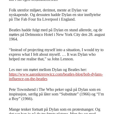
Folk utenfor miljøet, derimot, mente at Dylan var
nyskapende. Og dessuten hadde Dylan en stor innflytelse
på The Fab Four fra Liverpool i England.
Beatles hadde fulgt med på Dylan en stund allerede, og de
møttes på Delmonico Hotel i New York City den 28. august
1964.
“Instead of projecting myself into a situation, I would try to
express what I felt about myself. … It was Dylan who
helped me realise that,” sa John Lennon.
Les mer om møtet mellom Dylan og Beatles her:
https://www.aaronkrerowicz.com/beatles-blog/bob-dylans-
influence-on-the-beatles
Pete Townshend i The Who peker også på Dylan som en
inspirasjon, særlig på låter som “Substitute” (1966) og “I’m
a Boy” (1966).
Mange tenker fortsatt på Dylan som en protestsanger. Og
det var han jo på de tre første platene. Men fra og med