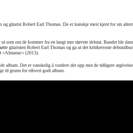
 og gitarist Robert Earl Thomas. De er kanskje mest kjent for sin alt
t som om de kommer fra en langt mer støvete delstat. Bandet ble dan
øtte gitaristen Robert Earl Thomas og ga ut det kritikerroste debutalb
et «Almanac» (2013).
nde album. Det er vanskelig å vurdere det opp mot de tidligere utgivelse
e til grunn for ethvert godt album.