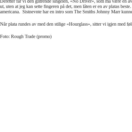
Deretter får vi den glitrende singelen, «No Driver», som må være en av å
ut, uten at jeg kan sette fingeren på det, men låten er en av platas b
americana. Sistnevnte har en intro som The Smiths Johnny Marr kun
Når plata rundes av med den stilige «Hourglass», sitter vi igjen med føl
Foto: Rough Trade (promo)