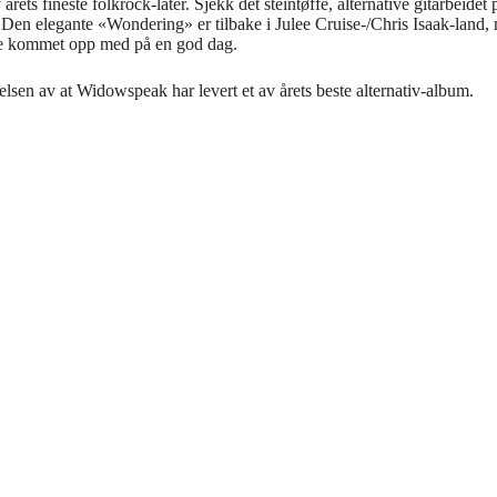
rets fineste folkrock-låter. Sjekk det steintøffe, alternative gitarbeid
este. Den elegante «Wondering» er tilbake i Julee Cruise-/Chris Isaak-l
ne kommet opp med på en god dag.
elsen av at Widowspeak har levert et av årets beste alternativ-album.