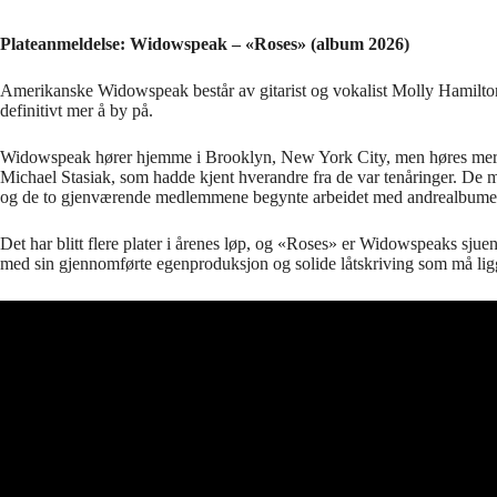
Plateanmeldelse: Widowspeak – «Roses» (album 2026)
Amerikanske Widowspeak består av gitarist og vokalist Molly Hamilton
definitivt mer å by på.
Widowspeak hører hjemme i Brooklyn, New York City, men høres mer u
Michael Stasiak, som hadde kjent hverandre fra de var tenåringer. De m
og de to gjenværende medlemmene begynte arbeidet med andrealbum
Det har blitt flere plater i årenes løp, og «Roses» er Widowspeaks sjue
med sin gjennomførte egenproduksjon og solide låtskriving som må ligg