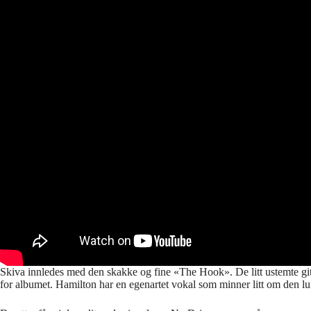
Skiva innledes med den skakke og fine «The Hook». De litt ustemte gita
for albumet. Hamilton har en egenartet vokal som minner litt om den luf