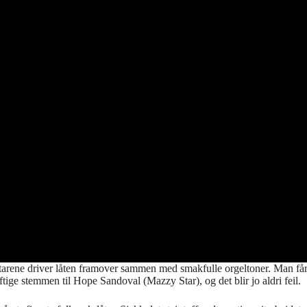
rene driver låten framover sammen med smakfulle orgeltoner. Man får lit
tige stemmen til Hope Sandoval (Mazzy Star), og det blir jo aldri feil.