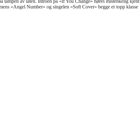
et på tampen av låten. Introen på «If You Change» høres mistenkelig kjent
and, mens «Angel Number» og singelen «Soft Cover» begge er topp klasse