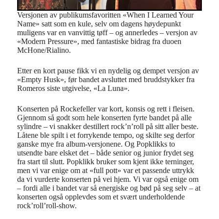
Versjonen av publikumsfavoritten «When I Learned Your
Name» satt som en kule, selv om dagens høydepunkt
muligens var en vanvittig tøff – og annerledes – versjon av
«Modern Pressure», med fantastiske bidrag fra duoen
McHone/Rialino.
Etter en kort pause fikk vi en nydelig og dempet versjon av
«Empty Husk», før bandet avsluttet med bruddstykker fra
Romeros siste utgivelse, «La Luna».
Konserten på Rockefeller var kort, konsis og rett i fleisen.
Gjennom så godt som hele konserten fyrte bandet på alle
sylindre – vi snakker destillert rock’n’roll på sitt aller beste.
Låtene ble spilt i et forrykende tempo, og skilte seg derfor
ganske mye fra album-versjonene. Og Popklikks to
utsendte bare elsket det – både senior og junior frydet seg
fra start til slutt. Popklikk bruker som kjent ikke terninger,
men vi var enige om at «full pott» var et passende uttrykk
da vi vurderte konserten på vei hjem. Vi var også enige om
– fordi alle i bandet var så energiske og bød på seg selv – at
konserten også opplevdes som et svært underholdende
rock’roll’roll-show.