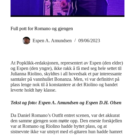
Full pott for Romano og gjengen
Espen A. Amundsen
09/06/2023
At Popklikk-redaksjonen, representert av Espen (den eldre)
og Espen (den yngre), ikke rakk å få med seg hele settet til
Julianna Riolino, skyldtes i all hovedsak et par interessante
samtaler på vannhullet Bonanza. Men, vi var definitivt på
plass lenge nok til å konstantere at det Riolino og bandet
leverte holdt høy klasse.
Tekst og foto: Espen A. Amundsen og Espen D.H. Olsen
Da Daniel Romano’s Outfit entret scenen, var det akkurat
den samme gjengen som møtte opp. Den eneste forskjellen
var at Romano og Riolino hadde byttet plass, og at
sistnevnte ikke var utstyrt med el-gitaren hun hadde hamret