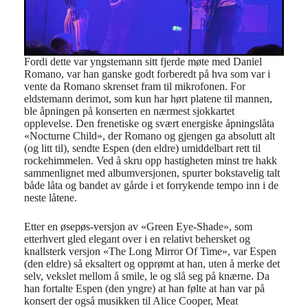
Fordi dette var yngstemann sitt fjerde møte med Daniel
Romano, var han ganske godt forberedt på hva som var i
vente da Romano skrenset fram til mikrofonen. For
eldstemann derimot, som kun har hørt platene til mannen,
ble åpningen på konserten en nærmest sjokkartet
opplevelse. Den frenetiske og svært energiske åpningslåta
«Nocturne Child», der Romano og gjengen ga absolutt alt
(og litt til), sendte Espen (den eldre) umiddelbart rett til
rockehimmelen. Ved å skru opp hastigheten minst tre hakk
sammenlignet med albumversjonen, spurter bokstavelig talt
både låta og bandet av gårde i et forrykende tempo inn i de
neste låtene.
Etter en øsepøs-versjon av «Green Eye-Shade», som
etterhvert gled elegant over i en relativt behersket og
knallsterk versjon «The Long Mirror Of Time», var Espen
(den eldre) så eksaltert og opprømt at han, uten å merke det
selv, vekslet mellom å smile, le og slå seg på knærne. Da
han fortalte Espen (den yngre) at han følte at han var på
konsert der også musikken til Alice Cooper, Meat