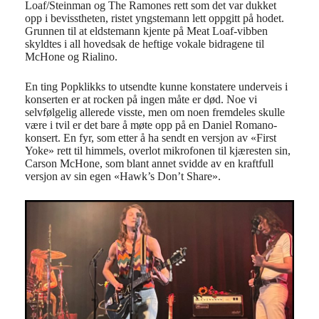
Loaf/Steinman og The Ramones rett som det var dukket
opp i bevisstheten, ristet yngstemann lett oppgitt på hodet.
Grunnen til at eldstemann kjente på Meat Loaf-vibben
skyldtes i all hovedsak de heftige vokale bidragene til
McHone og Rialino.
En ting Popklikks to utsendte kunne konstatere underveis i
konserten er at rocken på ingen måte er død. Noe vi
selvfølgelig allerede visste, men om noen fremdeles skulle
være i tvil er det bare å møte opp på en Daniel Romano-
konsert. En fyr, som etter å ha sendt en versjon av «First
Yoke» rett til himmels, overlot mikrofonen til kjæresten sin,
Carson McHone, som blant annet svidde av en kraftfull
versjon av sin egen «Hawk’s Don’t Share».