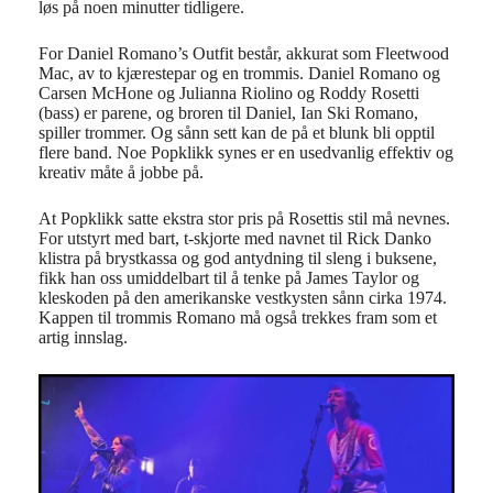
løs på noen minutter tidligere.
For Daniel Romano’s Outfit består, akkurat som Fleetwood
Mac, av to kjærestepar og en trommis. Daniel Romano og
Carsen McHone og Julianna Riolino og Roddy Rosetti
(bass) er parene, og broren til Daniel, Ian Ski Romano,
spiller trommer. Og sånn sett kan de på et blunk bli opptil
flere band. Noe Popklikk synes er en usedvanlig effektiv og
kreativ måte å jobbe på.
At Popklikk satte ekstra stor pris på Rosettis stil må nevnes.
For utstyrt med bart, t-skjorte med navnet til Rick Danko
klistra på brystkassa og god antydning til sleng i buksene,
fikk han oss umiddelbart til å tenke på James Taylor og
kleskoden på den amerikanske vestkysten sånn cirka 1974.
Kappen til trommis Romano må også trekkes fram som et
artig innslag.