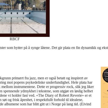
RBCF
tarister som bytter på å synge låtene. Det gir plata en fin dynamikk og ek
grunn primært fra jazz, men er også betatt og inspirert av
dring mot popens psykedeliske underfundighet. Hele plata har
 mellom instrumentene. Dette er progressiv rock, slik jeg liker
 en spennende ydmykhet i tekstene, som utgjør en løslig helhet
ndene vi holder fast ved. «The Diary of Robert Reverie» er et
øt og frisk åpenhet, i respektfullt forhold til idealene,
e albumene som har blitt gitt ut i Norge på lang tid. (Eivind