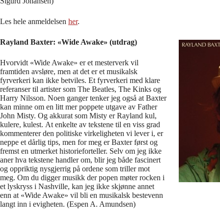
Sigurd Johansen)
Les hele anmeldelsen
her
.
Rayland Baxter: «Wide Awake» (utdrag)
Hvorvidt «Wide Awake» er et mesterverk vil
framtiden avsløre, men at det er et musikalsk
fyrverkeri kan ikke betviles. Et fyrverkeri med klare
referanser til artister som The Beatles, The Kinks og
Harry Nilsson. Noen ganger tenker jeg også at Baxter
kan minne om en litt mer poppete utgave av Father
John Misty. Og akkurat som Misty er Rayland kul,
kulere, kulest. At enkelte av tekstene til en viss grad
kommenterer den politiske virkeligheten vi lever i, er
neppe et dårlig tips, men for meg er Baxter først og
fremst en utmerket historieforteller. Selv om jeg ikke
aner hva tekstene handler om, blir jeg både fascinert
og oppriktig nysgjerrig på ordene som triller mot
meg. Om du digger musikk der popen møter rocken i
et lyskryss i Nashville, kan jeg ikke skjønne annet
enn at «Wide Awake» vil bli en musikalsk bestevenn
langt inn i evigheten. (Espen A. Amundsen)