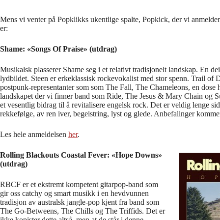
Mens vi venter på Popklikks ukentlige spalte, Popkick, der vi anmelder ny
er:
Shame: «Songs Of Praise» (utdrag)
Musikalsk plasserer Shame seg i et relativt tradisjonelt landskap. En deil
lydbildet. Steen er erkeklassisk rockevokalist med stor spenn. Trail of 
postpunk-representanter som som The Fall, The Chameleons, en dose h
landskapet der vi finner band som Ride, The Jesus & Mary Chain og Suga
et vesentlig bidrag til å revitalisere engelsk rock. Det er veldig lenge sid
rekkefølge, av ren iver, begeistring, lyst og glede. Anbefalinger kommer
Les hele anmeldelsen
her
.
Rolling Blackouts Coastal Fever: «Hope Downs»
(utdrag)
RBCF er et ekstremt kompetent gitarpop-band som
gir oss catchy og smart musikk i en hevdvunnen
tradisjon av australsk jangle-pop kjent fra band som
The Go-Betweens, The Chills og The Triffids. Det er
ikke kopister dette altså, men at de står i denne