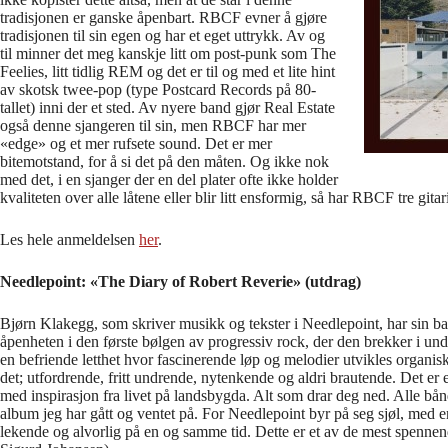
tradisjonen er ganske åpenbart. RBCF evner å gjøre
tradisjonen til sin egen og har et eget uttrykk. Av og
til minner det meg kanskje litt om post-punk som The
Feelies, litt tidlig REM og det er til og med et lite hint
av skotsk twee-pop (type Postcard Records på 80-
tallet) inni der et sted. Av nyere band gjør Real Estate
også denne sjangeren til sin, men RBCF har mer
«edge» og et mer rufsete sound. Det er mer
bitemotstand, for å si det på den måten. Og ikke nok
med det, i en sjanger der en del plater ofte ikke holder
kvaliteten over alle låtene eller blir litt ensformig, så har RBCF tre gi
Les hele anmeldelsen
her
.
Needlepoint: «The Diary of Robert Reverie» (utdrag)
Bjørn Klakegg, som skriver musikk og tekster i Needlepoint, har sin bak
åpenheten i den første bølgen av progressiv rock, der den brekker i un
en befriende letthet hvor fascinerende løp og melodier utvikles organisk
det; utfordrende, fritt undrende, nytenkende og aldri brautende. Det er
med inspirasjon fra livet på landsbygda. Alt som drar deg ned. Alle bå
album jeg har gått og ventet på. For Needlepoint byr på seg sjøl, med en s
lekende og alvorlig på en og samme tid. Dette er et av de mest spennend