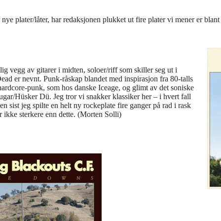
e plater/låter, har redaksjonen plukket ut fire plater vi mener er blant 
ig vegg av gitarer i midten, soloer/riff som skiller seg ut i
Dead er nevnt. Punk-råskap blandet med inspirasjon fra 80-talls
ardcore-punk, som hos danske Iceage, og glimt av det soniske
r/Hüsker Dü. Jeg tror vi snakker klassiker her – i hvert fall
en sist jeg spilte en helt ny rockeplate fire ganger på rad i rask
 ikke sterkere enn dette. (Morten Solli)