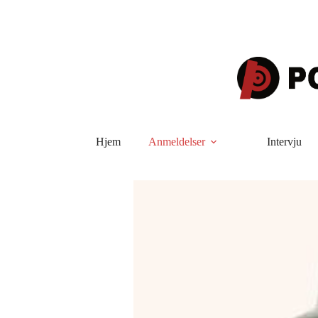
Hopp
til
innholdet
Hjem
Anmeldelser
Intervju