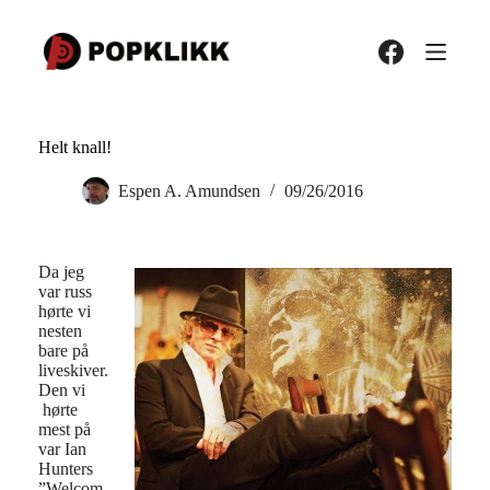
Hopp
til
innholdet
Helt knall!
Espen A. Amundsen
09/26/2016
Da jeg
var russ
hørte vi
nesten
bare på
liveskiver.
Den vi
hørte
mest på
var Ian
Hunters
”Welcom