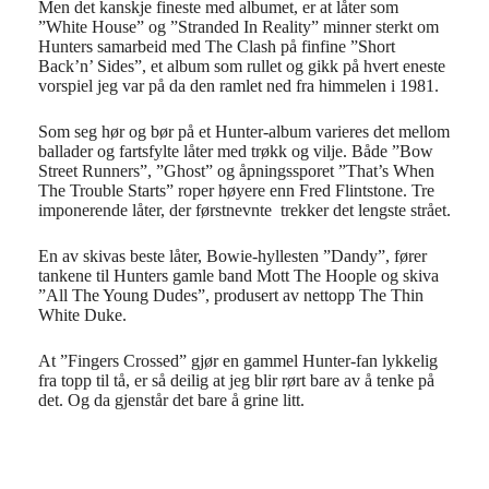
Men det kanskje fineste med albumet, er at låter som
”White House” og ”Stranded In Reality” minner sterkt om
Hunters samarbeid med The Clash på finfine ”Short
Back’n’ Sides”, et album som rullet og gikk på hvert eneste
vorspiel jeg var på da den ramlet ned fra himmelen i 1981.
Som seg hør og bør på et Hunter-album varieres det mellom
ballader og fartsfylte låter med trøkk og vilje. Både ”Bow
Street Runners”, ”Ghost” og åpningssporet ”That’s When
The Trouble Starts” roper høyere enn Fred Flintstone. Tre
imponerende låter, der førstnevnte trekker det lengste strået.
En av skivas beste låter, Bowie-hyllesten ”Dandy”, fører
tankene til Hunters gamle band Mott The Hoople og skiva
”All The Young Dudes”, produsert av nettopp The Thin
White Duke.
At ”Fingers Crossed” gjør en gammel Hunter-fan lykkelig
fra topp til tå, er så deilig at jeg blir rørt bare av å tenke på
det. Og da gjenstår det bare å grine litt.