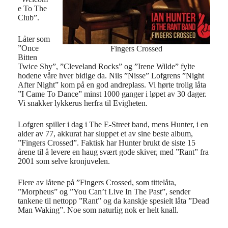
e To The
Club”.
Låter som
”Once
Fingers Crossed
Bitten
Twice Shy”, ”Cleveland Rocks” og ”Irene Wilde” fylte
hodene våre hver bidige da. Nils ”Nisse” Lofgrens ”Night
After Night” kom på en god andreplass. Vi hørte trolig låta
”I Came To Dance” minst 1000 ganger i løpet av 30 dager.
Vi snakker lykkerus herfra til Evigheten.
Lofgren spiller i dag i The E-Street band, mens Hunter, i en
alder av 77, akkurat har sluppet et av sine beste album,
”Fingers Crossed”. Faktisk har Hunter brukt de siste 15
årene til å levere en haug svært gode skiver, med ”Rant” fra
2001 som selve kronjuvelen.
Flere av låtene på ”Fingers Crossed, som tittelåta,
”Morpheus” og ”You Can’t Live In The Past”, sender
tankene til nettopp ”Rant” og da kanskje spesielt låta ”Dead
Man Waking”. Noe som naturlig nok er helt knall.