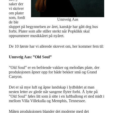
saker der
vi skriver
om plater
som, fordi
Unnveig Aas
de ble
sluppet på begynnelsen av året, kanskje har gått deg hus
forbi. Plater som alle stiller sterkt når Popklikk skal
oppsummere musikkåret på nyåret.
De 10 første har vi allerede skrevet om, her kommer fem til:
Unnveig Aas: ”Old Soul”
”Old Soul” er en befriende vakker og melodiøs plate, der
produksjonen åpner opp for både bekker små og Grand
Canyon.
Det er så mye luft og åpne landskap i lydbildet at man
nesten letter av glede når sangene flyter forbi. Å lytte på
”Old Soul” føles litt som å sitte i en luftballong et sted midt i
mellom Villa Villekulla og Memphis, Tennessee.
Måten produksjonen blander det moderne med det