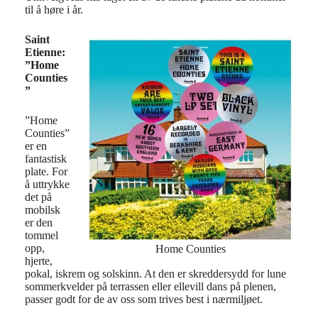
til å høre i år.
Saint
Etienne:
”Home
Counties
”
”Home
Counties”
er en
fantastisk
plate. For
å uttrykke
det på
mobilsk
er den
tommel
opp,
Home Counties
hjerte,
pokal, iskrem og solskinn. At den er skreddersydd for lune
sommerkvelder på terrassen eller ellevill dans på plenen,
passer godt for de av oss som trives best i nærmiljøet.