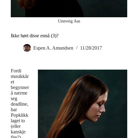
Unnveig Aas
Ikke hørt disse ennå (3)?
Espen A. Amundsen
11/28/2017
Fordi
musikkår
et
begynner
å nærme
seg
deadline,
har
Popklikk
laget to
(eller
kanskje
fire?)