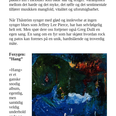
mellom det harde og det myke, det røffe og det sentimentale
tilfører musikken mangfold, vitalitet og uforutsigbarhet.
Når Thåström synger med glød og innlevelse at ingen
synger blues som Jeffrey Lee Pierce, har han selvfølgelig
helt rett. Men spør dere oss fortjener også Greg Dulli en
egen sang. En sang om en fyr som har skjønt hvordan rock
og patos kan forenes på en unik, hardtslående og troverdig
måte.
Foxygen:
”Hang”
«Hang»
er et
ganske
snodig
album,
egentlig,
men
samtidig
veldig
underhold