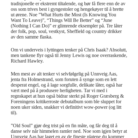
tradisjonelle er ekstremt tiltalende, og bør få flere enn de av
oss som trives best i gyngestoler og hengekøyer til å brette
ut ørene. Noe ”What Hurts the Most (Is Knowing You
Want To Leave)”, “Things Will Be Better” og “June
(Nothing I Can Do)” er glimrende eksempler på. Tre låter
der folk, pop, soul, vestkyst, Sheffield og country drikker
av den samme flaska.
Om vi underveis i lyttingen tenker på Chris Isaak? Absolutt,
men tankene flyr også til Jenny Lewis og noe overraskende,
Richard Hawley.
Men mest av alt tenker vi selvfølgelig på Unnveig Aas,
jenta fra Holmestrand, som foruten å synge som en lett
desperat engel, og å lage sorgfulle, delikate låter, også har
vært med på å produsere herligheten. Tar vi med i
regnskapet at hun også bidrar sterkt på Roger Græsberg &
Foreningens kritikerroste debutalbum som ble sluppet for
noen uker siden, snakker vi definitivt wow-power (og litt
til).
”Old Soul” gjør deg trist på en fin måte, og får deg til å
danse selv når himmelen ramler ned. Noe som igjen betyr at
Unnveig Aas har laget en av de fineste platene du kommer