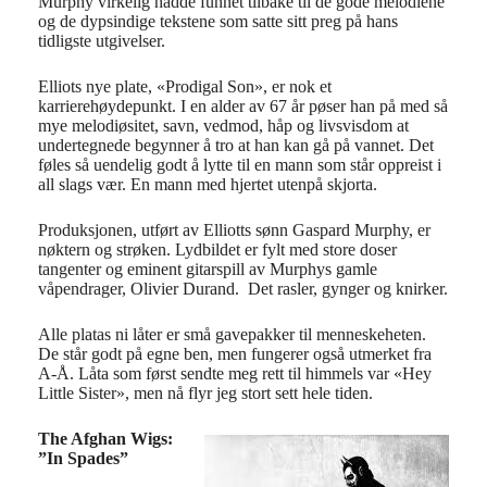
Murphy virkelig hadde funnet tilbake til de gode melodiene
og de dypsindige tekstene som satte sitt preg på hans
tidligste utgivelser.
Elliots nye plate, «Prodigal Son», er nok et
karrierehøydepunkt. I en alder av 67 år pøser han på med så
mye melodiøsitet, savn, vedmod, håp og livsvisdom at
undertegnede begynner å tro at han kan gå på vannet. Det
føles så uendelig godt å lytte til en mann som står oppreist i
all slags vær. En mann med hjertet utenpå skjorta.
Produksjonen, utført av Elliotts sønn Gaspard Murphy, er
nøktern og strøken. Lydbildet er fylt med store doser
tangenter og eminent gitarspill av Murphys gamle
våpendrager, Olivier Durand. Det rasler, gynger og knirker.
Alle platas ni låter er små gavepakker til menneskeheten.
De står godt på egne ben, men fungerer også utmerket fra
A-Å. Låta som først sendte meg rett til himmels var «Hey
Little Sister», men nå flyr jeg stort sett hele tiden.
The Afghan Wigs:
”In Spades”