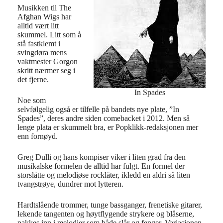
Musikken til The
Afghan Wigs har
alltid vært litt
skummel. Litt som å
stå fastklemt i
svingdøra mens
vaktmester Gorgon
skritt nærmer seg i
det fjerne.
In Spades
Noe som
selvfølgelig også er tilfelle på bandets nye plate, ”In
Spades”, deres andre siden comebacket i 2012. Men så
lenge plata er skummelt bra, er Popklikk-redaksjonen mer
enn fornøyd.
Greg Dulli og hans kompiser viker i liten grad fra den
musikalske formelen de alltid har fulgt. En formel der
storslåtte og melodiøse rocklåter, ikledd en aldri så liten
tvangstrøye, dundrer mot lytteren.
Hardtslående trommer, tunge bassganger, frenetiske gitarer,
lekende tangenten og høytflygende strykere og blåserne,
pakkes inn i melodier som både slår og fenger. Variasjonen