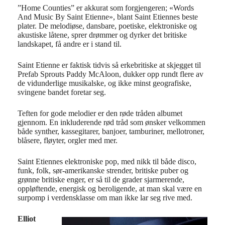
”Home Counties” er akkurat som forgjengeren; «Words
And Music By Saint Etienne», blant Saint Etiennes beste
plater. De melodiøse, dansbare, poetiske, elektroniske og
akustiske låtene, sprer drømmer og dyrker det britiske
landskapet, få andre er i stand til.
Saint Etienne er faktisk tidvis så erkebritiske at skjegget til
Prefab Sprouts Paddy McAloon, dukker opp rundt flere av
de vidunderlige musikalske, og ikke minst geografiske,
svingene bandet foretar seg.
Teften for gode melodier er den røde tråden albumet
gjennom. En inkluderende rød tråd som ønsker velkommen
både synther, kassegitarer, banjoer, tamburiner, mellotroner,
blåsere, fløyter, orgler med mer.
Saint Etiennes elektroniske pop, med nikk til både disco,
funk, folk, sør-amerikanske strender, britiske puber og
grønne britiske enger, er så til de grader sjarmerende,
oppløftende, energisk og beroligende, at man skal være en
surpomp i verdensklasse om man ikke lar seg rive med.
Elliot