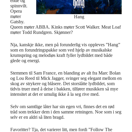
ende og
spinnvilt.
Opera
møter
Hang
Gatsby.
Queen møter ABBA. Kinks møter Scott Walker. Meat Loaf
møter Todd Rundgren. Skjønner?
Nja, kanskje ikke, men på forunderlig vis oppleves ”Hang”
som en forundringspakke som ved hjelp av musikalske
krumspring og melodiøs kraft fyller lydbildet med både
glede og energi.
Stemmen til Sam France, en blanding av alt fra Marc Bolan
og Lou Reed til Mick Jagger, svinger seg elegant mellom en
skog av strykere og blåsere. Det storslåtte lydbildet, som
tidvis truer med å deise i bakken, tilfører musikken så mye
intensitet at det er umulig ikke å la seg rive med.
Selv om samtlige låter har sin egen vri, finnes det en rød
tråd som trekker dem i den samme retningen. Noe som i seg
selv er en aldri så liten bragd.
Favoritter? Tja, det varierer litt, men fordi ”Follow The