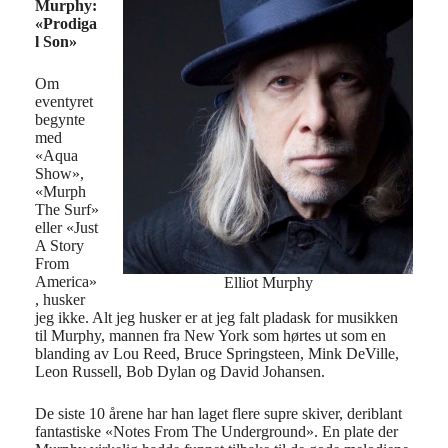
Murphy:
«Prodiga
l Son»
Om
eventyret
begynte
med
«Aqua
Show»,
«Murph
The Surf»
eller «Just
A Story
From
America»
Elliot Murphy
, husker
jeg ikke. Alt jeg husker er at jeg falt pladask for musikken
til Murphy, mannen fra New York som hørtes ut som en
blanding av Lou Reed, Bruce Springsteen, Mink DeVille,
Leon Russell, Bob Dylan og David Johansen.
De siste 10 årene har han laget flere supre skiver, deriblant
fantastiske «Notes From The Underground». En plate der