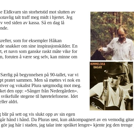
ldkvarn sin storhetstid mot slutten av
vlig talt traff meg midt i hjertet. Jeg
tiv ved siden av kassa. Så en dag lå
ende.
krefter, som for eksempler Håkan
e snakker om sine inspirasjonskilder. En
t, et navn som ganske raskt måte vike for
arn, foruten å være seg selv, kan minne om
 Særlig på begynnelsen på 90-tallet, var vi
apt pratet sammen. Men så møttes vi nok en
kriver og vokalist Plura sørgmodig mot meg.
lukket den opp: «Sånger från Nedergården».
vikefulle stegene til høretelefonene. Idet
ler aldri.
 blir på sett og vis slukt opp av sin egen
t går hånd i hånd. Da Pluras røst, kun akkompagnert av en vemodig gita
ör jag här i staden, jag talar inte språket lengre» kjente jeg den trenge