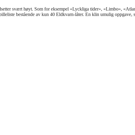
rdsetter svært høyt. Som for eksempel «Lyckliga tider», «Limbo», «Atlan
spilleliste bestående av kun 40 Eldkvarn-låter. En klin umulig oppgave, 