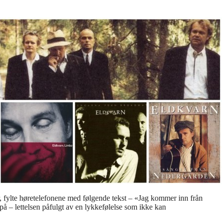
r, fylte høretelefonene med følgende tekst – «Jag kommer inn från
 på – lettelsen påfulgt av en lykkefølelse som ikke kan