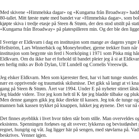
Med skivene «Himmelska dagar» og «Kungarna från Broadway» hadde E
80-tallet. Mitt første møte med bandet var «Himmelska dagar», som boksta
kjøpte skiva i tredje etasje på Steen & Strøm, der den stod utstilt på sta
«Kungarna från Broadway» på platespilleren min. Og der ble den ligg
I Sverige er Eldkvarn i dag en institusjon som mange av dagens yngre 
Hellström, Lars Winnerbäck og Moneybrother, gjerne trekker fram når d
institusjon som begynte sin ferd i Norrköping i 1971 som Piska mig hår
Eldkvarn. Om du ikke har et forhold til bandet pleier jeg å si at Eldkv
en herlig miks av Bob Dylan, Ulf Lundell og Cornelis Vreeswijk.
Jeg elsker Eldkvarn. Men som kjærester flest, har vi hatt tunge stunder.
nær en opprivende og traumatisk skilsmisse. Det gikk så langt at vi kn
gang på Steen & Strøm. Året var 1994. Under E på nyheter stirret låts
Jeg bladde videre. Tror jeg kom helt til K før jeg bladde tilbake og p
Men denne gangen gikk jeg ikke direkte til kassen. Jeg tok de tunge og s
mannen bak kassen trykket på knappen, lukket jeg øynene. Det var nå el
Det finnes øyeblikk i livet hvor tiden står bom stille. Man overveldes og
eksistens. Spenningen forløses og alt svever; lykkerus og bevisstløshe
regnet, hungrig og våt. Jag ligger här på sengen, med støvlarna på. Vad g
beskrives. Venner igjen.