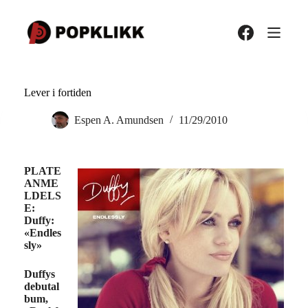
Hopp
til
innholdet
Lever i fortiden
Espen A. Amundsen
11/29/2010
PLATE
ANME
LDELS
E:
Duffy:
«Endles
sly»
Duffys
debutal
bum,