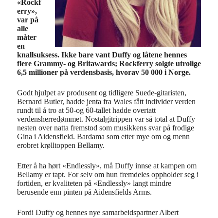
«Rockf
erry»,
var på
alle
måter
en
knallsuksess. Ikke bare vant Duffy og låtene hennes
flere Grammy- og Britawards; Rockferry solgte utrolige
6,5 millioner på verdensbasis, hvorav 50 000 i Norge.
Godt hjulpet av produsent og tidligere Suede-gitaristen,
Bernard Butler, hadde jenta fra Wales fått individer verden
rundt til å tro at 50-og 60-tallet hadde overtatt
verdensherredømmet.
Nostalgitrippen var så total at Duffy
nesten over natta fremstod som musikkens svar på frodige
Gina i Aidensfield. Bardama som etter mye om og menn
erobret krølltoppen Bellamy.
Etter å ha hørt «Endlessly», må Duffy innse at kampen om
Bellamy er tapt. For selv om hun fremdeles oppholder seg i
fortiden, er kvaliteten på «Endlessly» langt mindre
berusende enn pinten på Aidensfields Arms.
Fordi Duffy og hennes nye samarbeidspartner Albert