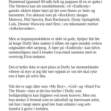
Hammond (gammel 60-talls helt og pappaen til en av gutta i
The Strokes) kan sin musikkhistorie, vil «Endlessly»
ganske sikkert klatre høyt på det som finnes av lister og
barometre. For akkurat som på «Rockferry slenges
Motown, Phil Spector, Burt Bacharach, Dusty Springfield,
Lula, Dionne Warwick med flere, i en miksmaster merket
«folkefavoritter».
Men at inspirasjonskildene er aldri så gode, hjelper fint lite
så lenge Duffy ikke makter å tilføre sin egen musikk verken
originalitet ellet særpreg. Å høre på «Endlessly» kan tidvis
sammenlignes med å besøke Graceland sammen med en
overivrig Elvis-imitator.
Det er heller ikke et stort pluss at Duffy lar stemmebåndet
vibrere så mye at jeg blir mer opptatt av om det skal ryke
enn å høre på selve låta.
Når det er sagt; låter som «My Boy», «Girl» og «Hard For
The Heart» viser at det bor krefter i Duffy som
forhåpentligvis kan frigjøres ved neste korsvei. Men om
hun ønsker å fremstå som en talentfull og interessant artist,
må hun i langt større grad lete fram artisten i seg selv
framfor å grave i fortiden.