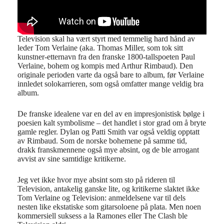
Television skal ha vært styrt med temmelig hard hånd av
leder Tom Verlaine (aka. Thomas Miller, som tok sitt
kunstner-etternavn fra den franske 1800-tallspoeten Paul
Verlaine, bohem og kompis med Arthur Rimbaud). Den
originale perioden varte da også bare to album, før Verlaine
innledet solokarrieren, som også omfatter mange veldig bra
album.
De franske idealene var en del av en impresjonistisk bølge i
poesien kalt symbolisme – det handlet i stor grad om å bryte
gamle regler. Dylan og Patti Smith var også veldig opptatt
av Rimbaud. Som de norske bohemene på samme tid,
drakk franskmennene også mye absint, og de ble arrogant
avvist av sine samtidige kritikerne.
Jeg vet ikke hvor mye absint som sto på rideren til
Television, antakelig ganske lite, og kritikerne slaktet ikke
Tom Verlaine og Television: anmeldelsene var til dels
nesten like ekstatiske som gitarsoloene på plata. Men noen
kommersiell suksess a la Ramones eller The Clash ble