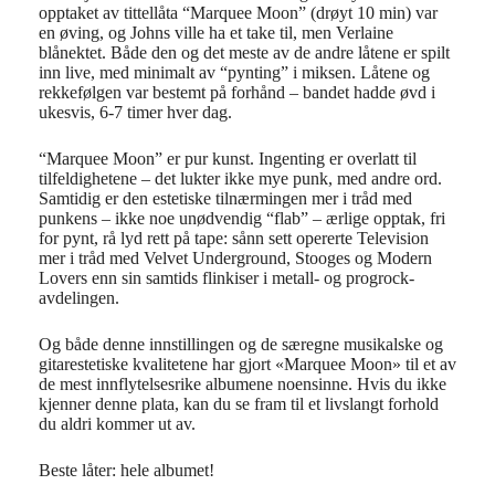
opptaket av tittellåta “Marquee Moon” (drøyt 10 min) var
en øving, og Johns ville ha et take til, men Verlaine
blånektet. Både den og det meste av de andre låtene er spilt
inn live, med minimalt av “pynting” i miksen. Låtene og
rekkefølgen var bestemt på forhånd – bandet hadde øvd i
ukesvis, 6-7 timer hver dag.
“Marquee Moon” er pur kunst. Ingenting er overlatt til
tilfeldighetene – det lukter ikke mye punk, med andre ord.
Samtidig er den estetiske tilnærmingen mer i tråd med
punkens – ikke noe unødvendig “flab” – ærlige opptak, fri
for pynt, rå lyd rett på tape: sånn sett opererte Television
mer i tråd med Velvet Underground, Stooges og Modern
Lovers enn sin samtids flinkiser i metall- og progrock-
avdelingen.
Og både denne innstillingen og de særegne musikalske og
gitarestetiske kvalitetene har gjort «Marquee Moon» til et av
de mest innflytelsesrike albumene noensinne. Hvis du ikke
kjenner denne plata, kan du se fram til et livslangt forhold
du aldri kommer ut av.
Beste låter: hele albumet!