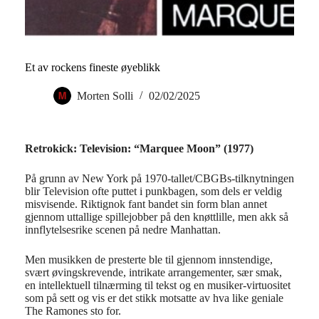
Et av rockens fineste øyeblikk
Morten Solli
02/02/2025
Retrokick: Television: “Marquee Moon” (1977)
På grunn av New York på 1970-tallet/CBGBs-tilknytningen
blir Television ofte puttet i punkbagen, som dels er veldig
misvisende. Riktignok fant bandet sin form blan annet
gjennom uttallige spillejobber på den knøttlille, men akk så
innflytelsesrike scenen på nedre Manhattan.
Men musikken de presterte ble til gjennom innstendige,
svært øvingskrevende, intrikate arrangementer, sær smak,
en intellektuell tilnærming til tekst og en musiker-virtuositet
som på sett og vis er det stikk motsatte av hva like geniale
The Ramones sto for.