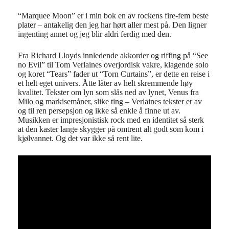
“Marquee Moon” er i min bok en av rockens fire-fem beste
plater – antakelig den jeg har hørt aller mest på. Den ligner
ingenting annet og jeg blir aldri ferdig med den.
Fra Richard Lloyds innledende akkorder og riffing på “See
no Evil” til Tom Verlaines overjordisk vakre, klagende solo
og koret “Tears” fader ut “Torn Curtains”, er dette en reise i
et helt eget univers. Åtte låter av helt skremmende høy
kvalitet. Tekster om lyn som slås ned av lynet, Venus fra
Milo og markisemåner, slike ting – Verlaines tekster er av
og til ren persepsjon og ikke så enkle å finne ut av.
Musikken er impresjonistisk rock med en identitet så sterk
at den kaster lange skygger på omtrent alt godt som kom i
kjølvannet. Og det var ikke så rent lite.