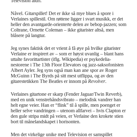
Television aldri.
Nåvel. Gitarspillet! Det er ikke så mye blues å spore i
Verlaines spillestil. Om røttene ligger i svart musikk, er det
heller den avantgarde-orienterte delen av bebop-jazzen; som
Coltrane, Ornette Coleman – ikke gitarister altså, men
blåsere på langtur.
Jeg synes faktisk det er vrient å få øye på hvilke gitarister
Verlaine er inspirert av – som er høyst uvanlig – blant hans
uttalte favorittartister (iflg. Wikipedia) er psykedelia-
nestorene i The 13th Floor Elevators og jazz-saksofonisten
Albert Ayler. Jeg syns også man kan ane spor av Roger
McGuinn i The Byrds på sitt mest utflippa, og av den
gitarestetikken The Beatles er innom på
Revolver
.
Verlaines gitartone er skarp (Fender Jaguar/Twin Reverb),
med en unik venstrehåndsvibrato – melodisk vandrer han
helt egne veier. Han er “flink” til å spille, men poenget er
heller selve vandringen – utenom allfarvei – hvis Clapton er
den gule stripa midt på veien, er Verlaine den krokete stien
bort til månelandskapet i horisonten.
Men det virkelige unike med Television er samspillet