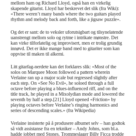
mellom ham og Richard Lloyd, også han en virkelig
skapende gitarist. Lloyd har beskrevet det slik (fra Wiki):
«There weren’t many bands where the two guitars played
rhythm and melody back and forth, like a jigsaw puzzle».
Og det er sant: de to veksler uforutsigbart og tilsynelatende
uanstrengt mellom solo og rytme i intrikate mønstre. Det
kan virke tilforlatelig og improvisert, men er trolig grundig
innøvd. Det er ikke mange band med to gitariter som kan
oppvise til maken til alkemi.
Litt gitarfag-nerdete kan det forklares slik: «Most of the
solos on Marquee Moon followed a pattern wherein
Verlaine ran up a major scale but regressed slightly after
each step. On «See No Evil», he soloed through a full
octave before playing a blues-influenced riff, and on the
title track, he played in a Mixolydian mode and lowered the
seventh by half a step.[21] Lloyd opened «Friction» by
playing octaves before Verlaine’s ringing harmonics and
series of descending scales.» (fra Wikipedia)
Verlaine insisterte på å produsere albumet selv – han godtok
så vidt assistanse fra en tekniker – Andy Johns, som bl.a.
hadde jobbet med Stones. Trommeslager Billy Ficca trodde