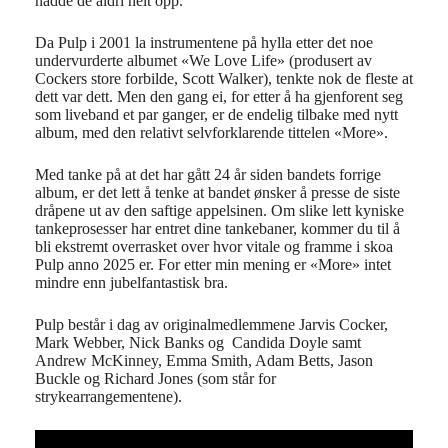
nådde de aldri helt opp.
Da Pulp i 2001 la instrumentene på hylla etter det noe
undervurderte albumet «We Love Life» (produsert av
Cockers store forbilde, Scott Walker), tenkte nok de fleste at
dett var dett. Men den gang ei, for etter å ha gjenforent seg
som liveband et par ganger, er de endelig tilbake med nytt
album, med den relativt selvforklarende tittelen «More».
Med tanke på at det har gått 24 år siden bandets forrige
album, er det lett å tenke at bandet ønsker å presse de siste
dråpene ut av den saftige appelsinen. Om slike lett kyniske
tankeprosesser har entret dine tankebaner, kommer du til å
bli ekstremt overrasket over hvor vitale og framme i skoa
Pulp anno 2025 er. For etter min mening er «More» intet
mindre enn jubelfantastisk bra.
Pulp består i dag av originalmedlemmene Jarvis Cocker,
Mark Webber, Nick Banks og Candida Doyle samt
Andrew McKinney, Emma Smith, Adam Betts, Jason
Buckle og Richard Jones (som står for
strykearrangementene).