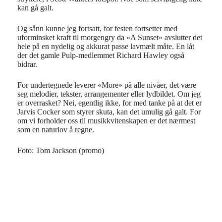
kan gå galt.
Og sånn kunne jeg fortsatt, for festen fortsetter med
uforminsket kraft til morgengry da «A Sunset» avslutter det
hele på en nydelig og akkurat passe lavmælt måte. En låt
der det gamle Pulp-medlemmet Richard Hawley også
bidrar.
For undertegnede leverer «More» på alle nivåer, det være
seg melodier, tekster, arrangementer eller lydbildet. Om jeg
er overrasket? Nei, egentlig ikke, for med tanke på at det er
Jarvis Cocker som styrer skuta, kan det umulig gå galt. For
om vi forholder oss til musikkvitenskapen er det nærmest
som en naturlov å regne.
Foto: Tom Jackson (promo)