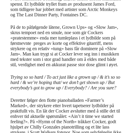
spenst. Et lydbilde tryllet fram av produsent James Ford,
som tidligere har jobbet med artister som Arctic Monkeys
og The Last Dinner Party, Fontaines DC.
På de to påfølgende låtene, Grown Ups» og «Slow Jam»,
skrus tempoet ned en smule, noe som gir Cockers
«pratestemme» enda mer tumleplass i et lydbilde som på
førstnevnte preges av korte og effektive gitarriff, mens
strykere og en relativ «tung» bass får dominere på «Slow
Jam». Man kan trygt si at Cocker lever seg inn i musikken
med tekster som i stor grad handler om å eldes med både
stil, verdighet med en akkurat passe stor dose glimt i øyet.
Trying so so hard / To act just like a grown up / & it’s so so
hard / & we’re hoping that/ we don’t get shown up / But
everybody’s got to grow up / Everybody? / Are you sure?
Deretter følger den flotte pianoballaden «Farmer’s
Marked», der strykere etter hvert tapetserer lydbilder på
praktfullt vis. En låt der Cocker avslutter med å stille det til
enhver tid aktuelle spørsmålet: «Ain’t it time we started
feeling?». På «Hymn of the North» tråkker Cocker, godt
hjulpet av Chilly Gonzales pianotrilling og et lite lass
strykere, i Scott Walkers fotspor. Noe som selvfølgelig ikke