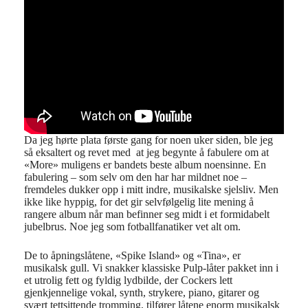
Da jeg hørte plata første gang for noen uker siden, ble jeg
så eksaltert og revet med at jeg begynte å fabulere om at
«More» muligens er bandets beste album noensinne. En
fabulering – som selv om den har har mildnet noe –
fremdeles dukker opp i mitt indre, musikalske sjelsliv. Men
ikke like hyppig, for det gir selvfølgelig lite mening å
rangere album når man befinner seg midt i et formidabelt
jubelbrus. Noe jeg som fotballfanatiker vet alt om.
De to åpningslåtene, «Spike Island» og «Tina», er
musikalsk gull. Vi snakker klassiske Pulp-låter pakket inn i
et utrolig fett og fyldig lydbilde, der Cockers lett
gjenkjennelige vokal, synth, strykere, piano, gitarer og
svært tettsittende tromming, tilfører låtene enorm musikalsk