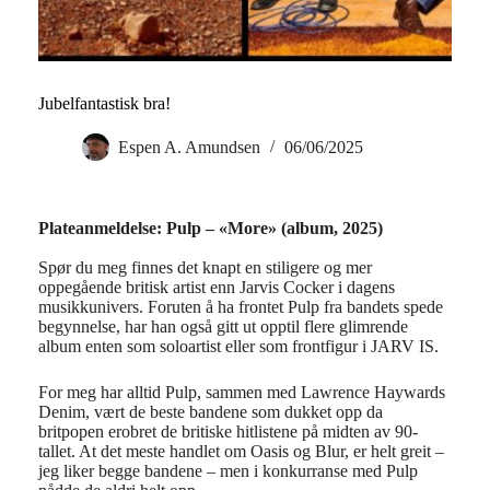
Jubelfantastisk bra!
Espen A. Amundsen
06/06/2025
Plateanmeldelse: Pulp – «More» (album, 2025)
Spør du meg finnes det knapt en stiligere og mer
oppegående britisk artist enn Jarvis Cocker i dagens
musikkunivers. Foruten å ha frontet Pulp fra bandets spede
begynnelse, har han også gitt ut opptil flere glimrende
album enten som soloartist eller som frontfigur i JARV IS.
For meg har alltid Pulp, sammen med Lawrence Haywards
Denim, vært de beste bandene som dukket opp da
britpopen erobret de britiske hitlistene på midten av 90-
tallet. At det meste handlet om Oasis og Blur, er helt greit –
jeg liker begge bandene – men i konkurranse med Pulp