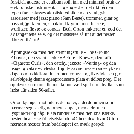
forskjell at dette er et album spilt inn med minimal bruk av
elektroniske instrument. Til gjengjeld er det rikt på den
typen førsteklasses akustisk lydbilde man vanligvis
assosierer med jazz; piano (Sam Beste), trommer, gitar og
bass utgjør kjernen, smakfullt krydret med blåsere,
wurlitzer, fløyte og congas. Beth Orton trakterer en god del
av tangentene selv, og det musiseres så fint at det nesten
ikke er til å tro!
Åpningsrekka med den stemningsfulle «The Ground
Above», den svært sterke «Before I Knew», den tøffe
«Cigarette Curls», den catchy, jazzete «Waiting» og den
usigelig vakre «Celestial Light» savner nesten sidestykke i
dagens musikkflora. Instrumenteringen og live-følelsen gir
selvfølgelig denne egenproduserte plata et tidløst preg. Det
oppleves som om albumet kunne vært spilt inn i hvilket som
helst tiår siden 50-tallet.
Orton kjemper mot tidens demoner, alderdommen som
nærmer seg, stadig nærmere stupet, men aldri uten
lyspunkter og håp. Plata runder av med den knallsterke,
nesten beatleske frihetselskende «Otherside», hvor Orton
nærmest messer fram budskapet i en mørk gospel: