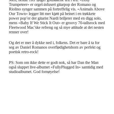
Trumpeteer
» er orgel-
infusert
gitarpop
der Romano og
Riolino
synger sammen på fortreffelig vis. «
Animals
Above
Our Town» legger litt mer kjøtt på beinet i en
trøkkete
power
pop’er
der gitarist
Nardi
briljerer med en digg solo,
mens «Baby If
We
Stick
It Out» er
groovy
70-tallsrock med
Fleetwood
Mac’ske
refreng og så mye
attitude
at det nesten
renner over!
Og det er mer å dykke ned i, folkens. Det er bare å ta for
seg av Daniel Romanos overflødighetshorn av perfekt og
poetisk retro-rock!
PS: Som om ikke dette er godt nok, så har Dan
the
Man
også sluppet
live
-albumet «
Fully
Plugged In» samtidig med
studioalbumet. God fornøyelse!