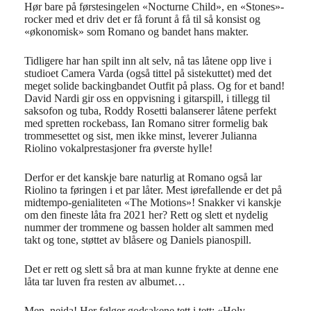
Hør bare på førstesingelen «
Nocturne
Child», en «Stones»-
rocker med et driv det er få forunt å få til så konsist og
«økonomisk» som Romano og bandet hans makter.
Tidligere har han spilt inn alt selv, nå tas låtene opp
live
i
studioet
Camera
Varda (også tittel på sistekuttet) med det
meget solide backingbandet
Outfit
på plass. Og for et band!
David
Nardi
gir oss en oppvisning i
gitarspill, i tillegg til
saksofon og tuba, Roddy
Rosetti
balanserer låtene perfekt
med spretten rockebass, Ian Romano
sitrer
formelig bak
trommesettet og sist, men ikke minst, leverer
Julianna
Riolino
vokalprestasjoner fra øverste hylle!
Derfor er det kanskje bare naturlig at Romano også lar
Riolino
ta føringen i et par låter. Mest iørefallende er det på
midtempo-genialiteten «The Motions»! Snakker vi kanskje
om den fineste
låta
fra 2021 her? Rett og slett e
t
nydelig
nummer
der trommene og bassen holder alt sammen med
takt og tone, støttet av blåsere og Daniels pianospill.
Det er rett og slett så bra at man
kunne
frykte at denne ene
låta
tar luven fra resten av
albumet…
Men,
neida
! Her følger godsakene tett i tett: «
Holy