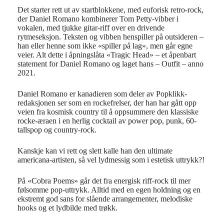
Det starter
rett
ut
av
startblokkene
, med
euforisk
retro-rock,
der Daniel Romano
kombinerer
Tom Petty-
vibber
i
vokalen
, med
tjukke
gitar
-riff over
en
drivende
rytmeseksjon
.
Teksten og
vibben
henspiller på outsideren –
han eller henne som ikke
«
spiller på
lag», men går egne
veier. Alt dette i
åpningslåta
«
Tragic
Head» –
et åpenbart
statement
for Daniel Romano og laget hans –
Outfit
– anno
2021
.
Daniel Romano er kanadieren som deler av
Popklikk
-
redaksjonen ser som en rockefrelser, de
r han har gått opp
veien fra kosmisk country til å oppsummere den klassiske
rocke-æraen i en herlig cocktail av
power
pop, punk, 60-
tallspop og country-rock.
Kanskje kan vi rett og slett kalle han den ultimate
americana-artisten, så vel lydmessig som i estetisk uttrykk?!
På «Cobra Poems» går det fra energisk riff-rock til mer
følsomme pop-uttrykk. Alltid med en egen
holdning
og en
ekstremt god sans for slående arrangementer, melodiske
hooks og et lydbilde med trøkk.