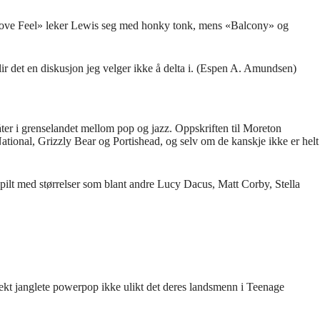
å Love Feel» leker Lewis seg med honky tonk, mens «Balcony» og
lir det en diskusjon jeg velger ikke å delta i. (Espen A. Amundsen)
er i grenselandet mellom pop og jazz. Oppskriften til Moreton
ational, Grizzly Bear og Portishead, og selv om de kanskje ikke er helt
pilt med størrelser som blant andre Lucy Dacus, Matt Corby, Stella
fekt janglete powerpop ikke ulikt det deres landsmenn i Teenage