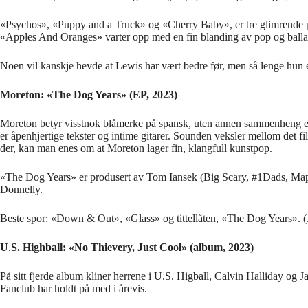
«Psychos», «Puppy and a Truck» og «Cherry Baby», er tre glimrende po
«Apples And Oranges» varter opp med en fin blanding av pop og ball
Noen vil kanskje hevde at Lewis har vært bedre før, men så lenge hun ev
Moreton: «The Dog Years» (EP, 2023)
Moreton betyr visstnok blåmerke på spansk, uten annen sammenheng enn 
er åpenhjertige tekster og intime gitarer. Sounden veksler mellom det f
der, kan man enes om at Moreton lager fin, klangfull kunstpop.
«The Dog Years» er produsert av Tom Iansek (Big Scary, #1Dads, Maple 
Donnelly.
Beste spor: «Down & Out», «Glass» og tittellåten, «The Dog Years». 
U
.
S. Highball: «No Thievery, Just Cool» (album, 2023)
På sitt fjerde album kliner herrene i U.S. Higball, Calvin Halliday o
Fanclub har holdt på med i årevis.