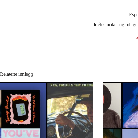
Esp
Idéhistoriker og tidli
A
Relaterte innlegg