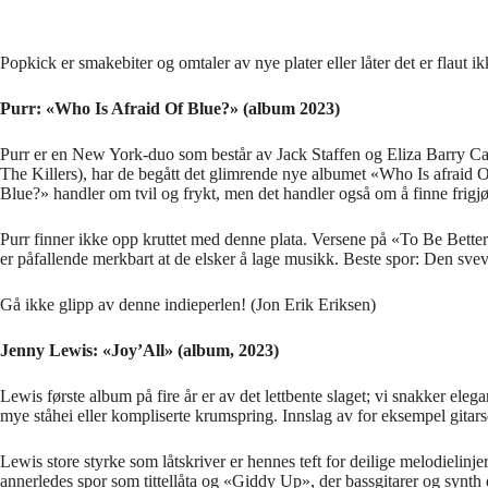
Popkick er smakebiter og omtaler av nye plater eller låter det er flaut
Purr: «Who Is Afraid Of Blue?» (album 2023)
Purr er en New York-duo som består av Jack Staffen og Eliza Barry C
The Killers), har de begått det glimrende nye albumet «Who Is afraid O
Blue?» handler om tvil og frykt, men det handler også om å finne frigjør
Purr finner ikke opp kruttet med denne plata. Versene på «To Be Better», 
er påfallende merkbart at de elsker å lage musikk. Beste spor: Den sv
Gå ikke glipp av denne indieperlen! (Jon Erik Eriksen)
Jenny Lewis: «Joy’All» (album, 2023)
Lewis første album på fire år er av det lettbente slaget; vi snakker el
mye ståhei eller kompliserte krumspring. Innslag av for eksempel gitars
Lewis store styrke som låtskriver er hennes teft for deilige melodielinje
annerledes spor som tittellåta og «Giddy Up», der bassgitarer og synth 