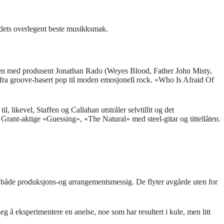
andets overlegent beste musikksmak.
men med produsent Jonathan Rado (Weyes Blood, Father John Misty,
 fra groove-basert pop til moden emosjonell rock. «Who Is Afraid Of
, likevel, Staffen og Callahan utstråler selvtillit og det
rant-aktige «Guessing», «The Natural» med steel-gitar og tittellåten.
le både produksjons-og arrangementsmessig. De flyter avgårde uten for
eg å eksperimentere en anelse, noe som har resultert i kule, men litt