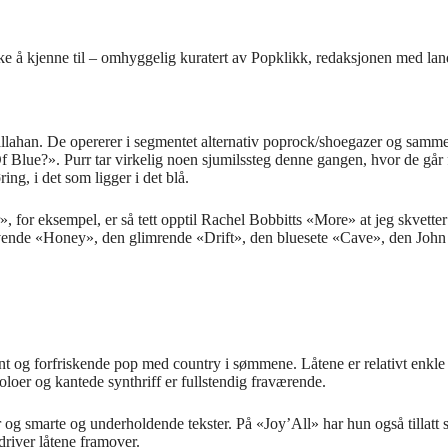
 ikke å kjenne til – omhyggelig kuratert av Popklikk, redaksjonen med l
allahan. De opererer i segmentet alternativ poprock/shoegazer og sam
f Blue?». Purr tar virkelig noen sjumilssteg denne gangen, hvor de går
ing, i det som ligger i det blå.
for eksempel, er så tett opptil Rachel Bobbitts «More» at jeg skvetter til
evende «Honey», den glimrende «Drift», den bluesete «Cave», den John G
egant og forfriskende pop med country i sømmene. Låtene er relativt enk
oloer og kantede synthriff er fullstendig fraværende.
r og smarte og underholdende tekster. På «Joy’All» har hun også tillatt s
driver låtene framover.