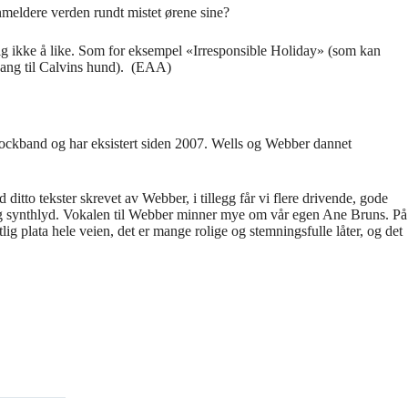
nmeldere verden rundt mistet ørene sine?
lig ikke å like. Som for eksempel «Irresponsible Holiday» (som kan
sang til Calvins hund). (EAA)
ockband og har eksistert siden 2007. Wells og Webber dannet
ditto tekster skrevet av Webber, i tillegg får vi flere drivende, gode
- og synthlyd. Vokalen til Webber minner mye om vår egen Ane Bruns. På
 plata hele veien, det er mange rolige og stemningsfulle låter, og det