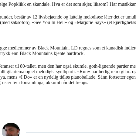
følge Popklikk en skandale. Hva er det som skjer, liksom? Har musikka
under, består av 12 livsbejaende og lattelig melodiøse låter det er umu
(med saksofon), «See You In Hell» og «Marjorie Says» (et kjærlighets
begge medlemmer av Black Mountain. LD regnes som et kanadisk indier
ttrykk enn Black Mountains kjente hardrock.
ranser til 80-tallet, men den har også skumle, goth-lignende partier med 
llt gitartema og et melodiøst synthparti. «Run» har herlig retro gitar
ens «I Do» er en nydelig tidløs pianoballade. Sånn fortsetter egentlig
ister liv i forsamlinga, akkurat når det trengs.