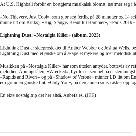
At U.S. Highball forblir en bortgjemt musikalsk blomst, nærmer seg i 
«No Thievery, Just Cool», som gjør seg ferdig på 28 minutter og 14 sek
minne litt om Kinks), «Big, Stange, Beautiful Hammer», «Paris 2019» 
Lightning Dust: «Nostalgia Killer» (album, 2023)
Lightning Dust er sideprosjektet til Amber Webber og Joshua Wells, 
Lightning Dust med et ønske om å skape et mykere og mer melodisk u
Musikken på «Nostalgia Killer» har som tittelen antyder, bøttevis av refe
melodier. Åpningslåten, «Wrecked», byr for eksempel på et stemningsfu
«Rapids and Rivers» og på «Shadow of Verona» minner LD litt om Enya, m
er i grunnen ganske fint. «Only You», på den annen side, røsker opp og r
En ekte nostalgitrip det her altså. Anbefales. (JEE)