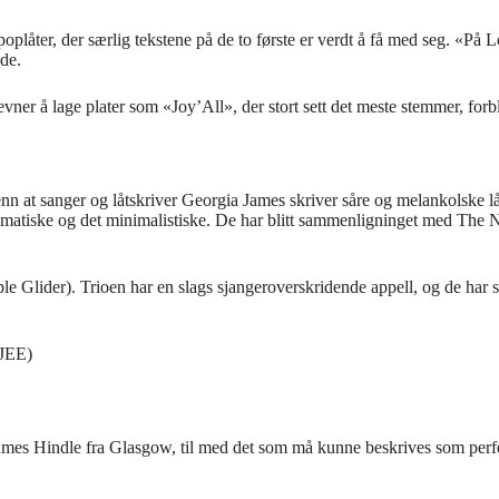
plåter, der særlig tekstene på de to første er verdt å få med seg. «P
ade.
ner å lage plater som «Joy’All», der stort sett det meste stemmer, forb
at sanger og låtskriver Georgia James skriver såre og melankolske låt
ilmatiske og det minimalistiske. De har blitt sammenligninget med The N
Glider). Trioen har en slags sjangeroverskridende appell, og de har s
(JEE)
g James Hindle fra Glasgow, til med det som må kunne beskrives som per