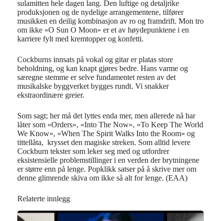
sulamitten hele dagen lang. Den luftige og detaljrike
produksjonen og de nydelige arrangementene, tilfører
musikken en deilig kombinasjon av ro og framdrift. Mon tro
om ikke «O Sun O Moon» er et av høydepunktene i en
karriere fylt med kremtopper og konfetti.
Cockburns innsats på vokal og gitar er platas store
beholdning, og kan knapt gjøres bedre. Hans varme og
særegne stemme er selve fundamentet resten av det
musikalske byggverket bygges rundt. Vi snakker
ekstraordinære greier.
Som sagt; her må det lyttes enda mer, men allerede nå har
låter som «Orders», «Into The Now», «To Keep The World
We Know», «When The Spirit Walks Into the Room» og
tittellåta, krysset den magiske streken. Som alltid levere
Cockburn tekster som leker seg med og utfordrer
eksistensielle problemstillinger i en verden der brytningene
er større enn på lenge. Popklikk satser på å skrive mer om
denne glimrende skiva om ikke så alt for lenge. (EAA)
Relaterte innlegg