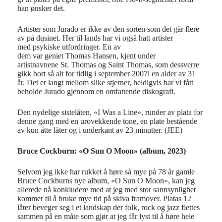
han ønsker det.
Artister som Jurado er ikke av den sorten som det går flere
av på dusinet. Her til lands har vi også hatt artister
med psykiske utfordringer. En av
dem var geniet Thomas Hansen, kjent under
artistnavnene St. Thomas og Saint Thomas, som dessverre
gikk bort så alt for tidlig i september 2007i en alder av 31
år. Det er langt mellom slike stjerner, heldigvis har vi fått
beholde Jurado gjennom en omfattende diskografi.
Den nydelige sistelåten, «I Was a Line», runder av plata for
denne gang med en urovekkende tone, en plate bestående
av kun åtte låter og i underkant av 23 minutter. (JEE)
Bruce Cockburn: «O Sun O Moon» (album, 2023)
Selvom jeg ikke har rukket å høre så mye på 78 år gamle
Bruce Cockburns nye album, «O Sun O Moon», kan jeg
allerede nå konkludere med at jeg med stor sannsynlighet
kommer til å bruke mye tid på skiva framover. Platas 12
låter beveger seg i et landskap der folk, rock og jazz flettes
sammen på en måte som gjør at jeg får lyst til å høre hele