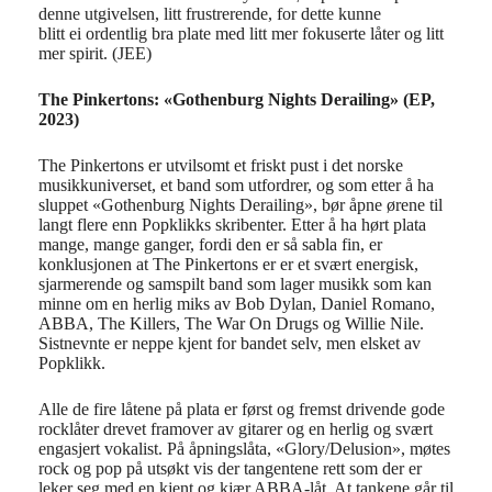
denne utgivelsen, litt frustrerende, for dette kunne
blitt ei ordentlig bra plate med litt mer fokuserte låter og litt
mer spirit. (JEE)
The Pinkertons: «Gothenburg Nights Derailing» (EP,
2023)
The Pinkertons er utvilsomt et friskt pust i det norske
musikkuniverset, et band som utfordrer, og som etter å ha
sluppet «Gothenburg Nights Derailing», bør åpne ørene til
langt flere enn Popklikks skribenter. Etter å ha hørt plata
mange, mange ganger, fordi den er så sabla fin, er
konklusjonen at The Pinkertons er er et svært energisk,
sjarmerende og samspilt band som lager musikk som kan
minne om en herlig miks av Bob Dylan, Daniel Romano,
ABBA, The Killers, The War On Drugs og Willie Nile.
Sistnevnte er neppe kjent for bandet selv, men elsket av
Popklikk.
Alle de fire låtene på plata er først og fremst drivende gode
rocklåter drevet framover av gitarer og en herlig og svært
engasjert vokalist. På åpningslåta, «Glory/Delusion», møtes
rock og pop på utsøkt vis der tangentene rett som der er
leker seg med en kjent og kjær ABBA-låt. At tankene går til