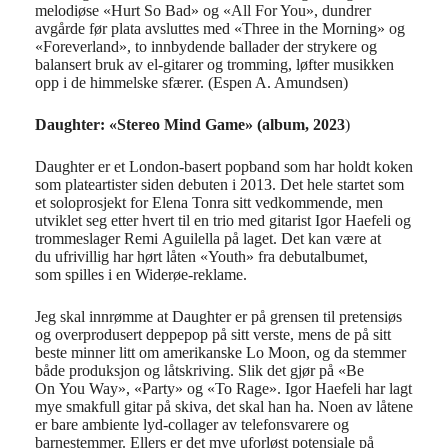
melodiøse «Hurt So Bad» og «All For You», dundrer
avgårde før plata avsluttes med «Three in the Morning» og
«Foreverland», to innbydende ballader der strykere og
balansert bruk av el-gitarer og tromming, løfter musikken
opp i de himmelske sfærer. (Espen A. Amundsen)
Daughter: «Stereo Mind Game» (album, 2023
)
Daughter er et London-basert popband som har holdt koken
som plateartister siden debuten i 2013. Det hele startet som
et soloprosjekt for Elena Tonra sitt vedkommende, men
utviklet seg etter hvert til en trio med gitarist Igor Haefeli og
trommeslager Remi Aguilella på laget. Det kan være at
du ufrivillig har hørt låten «Youth» fra debutalbumet,
som spilles i en Widerøe-reklame.
Jeg skal innrømme at Daughter er på grensen til pretensiøs
og overprodusert deppepop på sitt verste, mens de på sitt
beste minner litt om amerikanske Lo Moon, og da stemmer
både produksjon og låtskriving. Slik det gjør på «Be
On You Way», «Party» og «To Rage». Igor Haefeli har lagt
mye smakfull gitar på skiva, det skal han ha. Noen av låtene
er bare ambiente lyd-collager av telefonsvarere og
barnestemmer. Ellers er det mye uforløst potensiale på