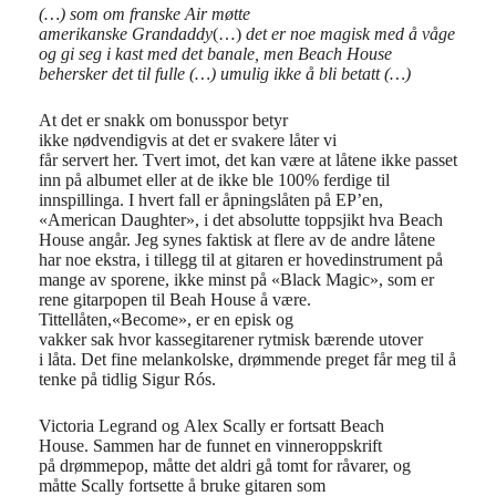
(…)
som om franske Air møtte
amerikanske
Grandaddy
(…)
det er noe magisk med å våge
og gi seg i kast med det banale, men Beach House
behersker det til fulle
(…)
umulig ikke å bli betatt
(…)
At det er snakk om bonusspor betyr
ikke nødvendigvis at det er svakere låter vi
får servert her. Tvert imot, det kan være at låtene ikke passet
inn på albumet eller at de ikke ble 100% ferdige til
innspillinga. I hvert fall er åpningslåten på EP’en,
«American Daughter», i det absolutte toppsjikt hva Beach
House angår. Jeg synes faktisk at flere av de andre låtene
har noe ekstra, i tillegg til at gitaren er hovedinstrument på
mange av sporene, ikke minst på «Black Magic», som er
rene gitarpopen til Beah House å være.
Tittellåten,«Become», er en episk og
vakker sak hvor kassegitarener rytmisk bærende utover
i låta. Det fine melankolske, drømmende preget får meg til å
tenke på tidlig Sigur Rós.
Victoria Legrand og Alex Scally er fortsatt Beach
House. Sammen har de funnet en vinneroppskrift
på drømmepop, måtte det aldri gå tomt for råvarer, og
måtte Scally fortsette å bruke gitaren som