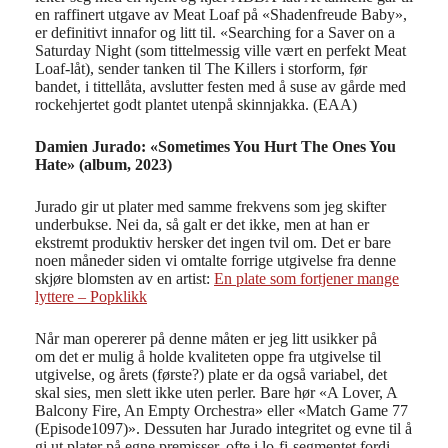
en raffinert utgave av Meat Loaf på «Shadenfreude Baby»,
er definitivt innafor og litt til. «Searching for a Saver on a
Saturday Night (som tittelmessig ville vært en perfekt Meat
Loaf-låt), sender tanken til The Killers i storform, før
bandet, i tittellåta, avslutter festen med å suse av gårde med
rockehjertet godt plantet utenpå skinnjakka. (EAA)
Damien Jurado: «Sometimes You Hurt The Ones You
Hate» (album, 2023)
Jurado gir ut plater med samme frekvens som jeg skifter
underbukse. Nei da, så galt er det ikke, men at han er
ekstremt produktiv hersker det ingen tvil om. Det er bare
noen måneder siden vi omtalte forrige utgivelse fra denne
skjøre blomsten av en artist:
En plate som fortjener mange
lyttere – Popklikk
Når man opererer på denne måten er jeg litt usikker på
om det er mulig å holde kvaliteten oppe fra utgivelse til
utgivelse, og årets (første?) plate er da også variabel, det
skal sies, men slett ikke uten perler. Bare hør «A Lover, A
Balcony Fire, An Empty Orchestra» eller «Match Game 77
(Episode1097)». Dessuten har Jurado integritet og evne til å
gi ut plater på egne premisser, ofte i lo-fi-segmentet fordi