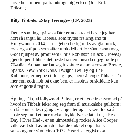
hovedinstrument på framtidige utgivelser. (Jon Erik
Eriksen)
Billy Tibbals: «Stay Teenage» (EP, 2023)
Denne samlinga på seks låter er noe av det beste jeg har
hørt så langt i år. Tibbals, som flyttet fra England til
Hollywood i 2014, har laget en herlig miks av glamrock,
rock og softpop som sitter umiddelbart for sånne som meg.
Godt hjulpet av produsent Chris Robinson (Black Crowes)
gjenskaper Tibbels det beste fra den musikken jeg hørte på
70-tallet. At han har latt seg inspirere av artister som Bowie,
Sparks, New York Dolls, Dwight Twilley og The
Rubinoos, er neppe et dristig tips, men så lenge Tibbals står
mer enn godt nok på egne ben, er inspirasjonskildene kun
som et gode å regne.
Åpningslåta, «Hollywood Baby», er et nydelig eksempel på
hvordan Tibbals leker seg seg fram til musikalske gullkorn;
en låt som settes i gang av tangenter og strykere for så å
kaste seg inn i et mer rocka utrykk. Neste låt ut ut, «Best
Day I Ever Had», er en uimotståelig rocker Alice Cooper
ville vært stolt av om den hadde dukket opp i hans
sanseorganer sånn cirka 1972. Svært energiske og