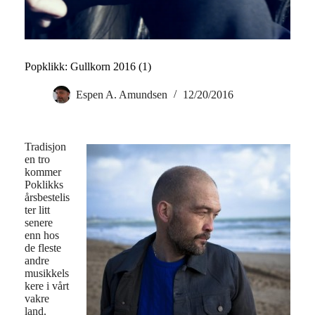
Popklikk: Gullkorn 2016 (1)
Espen A. Amundsen
12/20/2016
Tradisjon
en tro
kommer
Poklikks
årsbestelis
ter litt
senere
enn hos
de fleste
andre
musikkels
kere i vårt
vakre
land.