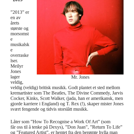
”2013” er
en av
årets
største og
morsomst
e
musikalsk
e
overraske
lser.
Meilyr
Jones
lager
Mr. Jones
veldig,
veldig (veldig) britisk musikk. Godt plantet et sted mellom
kremartister som The Beatles, The Divine Commedy, Jarvis
Cocker, Kinks, Scott Walker, (jada, han er amerikansk, men
gjorde karriere i England) og T. Rex (!), skaper mister Jones
svært fengende og tidvis storslått musikk.
Låter som ”How To Recognise a Work Of Art” (som
får oss til å tenke på Dexys), ”Don Juan”, ”Return To Life”
og ”Featured Artist”, er hentet fra den berømte hylla man