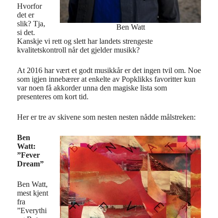
Hvorfor
det er
slik? Tja,
Ben Watt
si det.
Kanskje vi rett og slett har landets strengeste
kvalitetskontroll når det gjelder musikk?
At 2016 har vært et godt musikkår er det ingen tvil om. Noe
som igjen innebærer at enkelte av Popklikks favoritter kun
var noen få akkorder unna den magiske lista som
presenteres om kort tid.
Her er tre av skivene som nesten nesten nådde målstreken:
Ben
Watt:
”Fever
Dream”
Ben Watt,
mest kjent
fra
”Everythi