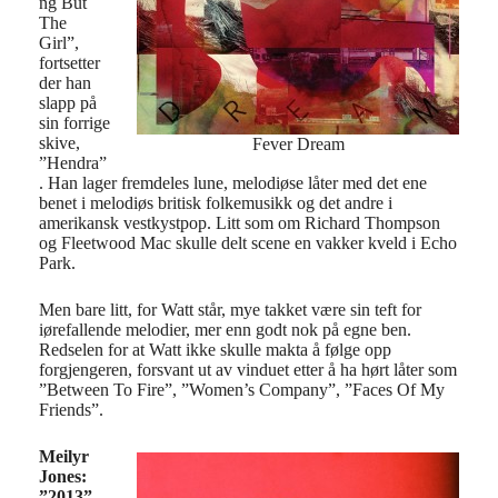
ng But
The
Girl”,
fortsetter
der han
slapp på
sin forrige
skive,
Fever Dream
”Hendra”
. Han lager fremdeles lune, melodiøse låter med det ene
benet i melodiøs britisk folkemusikk og det andre i
amerikansk vestkystpop. Litt som om Richard Thompson
og Fleetwood Mac skulle delt scene en vakker kveld i Echo
Park.
Men bare litt, for Watt står, mye takket være sin teft for
iørefallende melodier, mer enn godt nok på egne ben.
Redselen for at Watt ikke skulle makta å følge opp
forgjengeren, forsvant ut av vinduet etter å ha hørt låter som
”Between To Fire”, ”Women’s Company”, ”Faces Of My
Friends”.
Meilyr
Jones:
”2013”