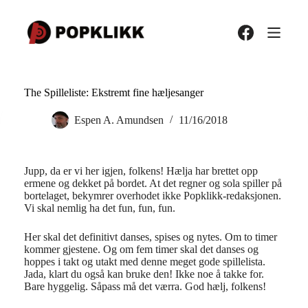
Hopp
til
innholdet
The Spilleliste: Ekstremt fine hæljesanger
Espen A. Amundsen
11/16/2018
Jupp, da er vi her igjen, folkens! Hælja har brettet opp
ermene og dekket på bordet. At det regner og sola spiller på
bortelaget, bekymrer overhodet ikke Popklikk-redaksjonen.
Vi skal nemlig ha det fun, fun, fun.
Her skal det definitivt danses, spises og nytes. Om to timer
kommer gjestene. Og om fem timer skal det danses og
hoppes i takt og utakt med denne meget gode spillelista.
Jada, klart du også kan bruke den! Ikke noe å takke for.
Bare hyggelig. Såpass må det værra. God hælj, folkens!