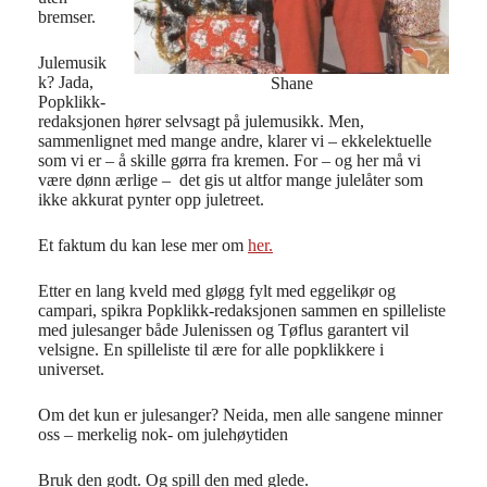
bremser.
Julemusik
k? Jada,
Shane
Popklikk-
redaksjonen hører selvsagt på julemusikk. Men,
sammenlignet med mange andre, klarer vi – ekkelektuelle
som vi er – å skille gørra fra kremen. For – og her må vi
være dønn ærlige – det gis ut altfor mange julelåter som
ikke akkurat pynter opp juletreet.
Et faktum du kan lese mer om
her.
Etter en lang kveld med gløgg fylt med eggelikør og
campari, spikra Popklikk-redaksjonen sammen en spilleliste
med julesanger både Julenissen og Tøflus garantert vil
velsigne. En spilleliste til ære for alle popklikkere i
universet.
Om det kun er julesanger? Neida, men alle sangene minner
oss – merkelig nok- om julehøytiden
Bruk den godt. Og spill den med glede.