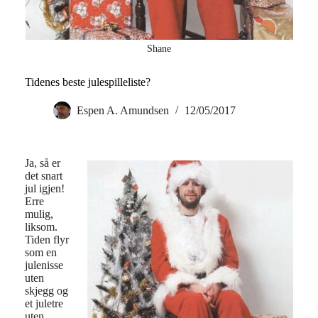
Shane
Tidenes beste julespilleliste?
Espen A. Amundsen
12/05/2017
Ja, så er
det snart
jul igjen!
Erre
mulig,
liksom.
Tiden flyr
som en
julenisse
uten
skjegg og
et juletre
uten