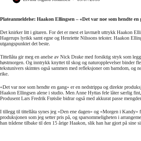
Plateanmeldelse: Haakon Ellingsen – «Det var noe som hendte en
Det knirker litt i gitaren. For det er mest et lavmælt uttrykk Haakon E
Hagerups lyrikk samt egne og Henriette Nilssons tekster. Haakon Elli
utgangspunktet det beste.
Tittellåta gir meg en anelse av Nick Drake med forsiktig stryk som legge
høstmorgen. Og inntrykk knyttet til skog og naturopplevelser binder f
tekstunivers skimtes også sammen med refleksjoner om barndom, og no
rike.
«Det var noe som hendte en gang» er en nedstrippa og direkte produksjo
Haakon Ellingsen alene i studio. Men Anne Hyttas fele låter særlig fint
Produsent Lars Fredrik Frøislie bidrar også med akkurat passe mengder 
I tillegg til tittellåta synes jeg «Den ene dagen» og «Morgen i Kandy» f
produksjonen som jeg setter pris på, og sparsommeligheten i arrangemen
han trådene tilbake til den 15 årige Haakon, slik han har gjort på sine sis