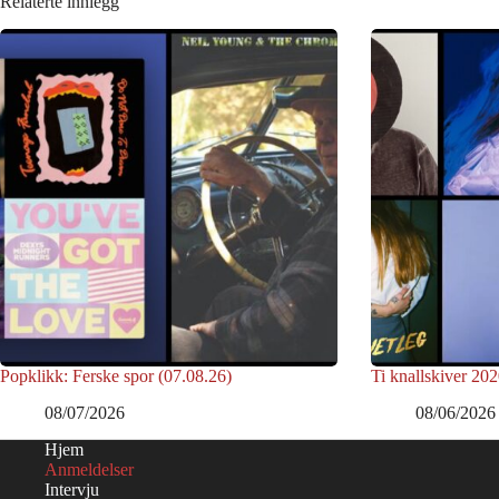
Relaterte innlegg
Popklikk: Ferske spor (07.08.26)
Ti knallskiver 202
08/07/2026
08/06/2026
Hjem
Anmeldelser
Intervju