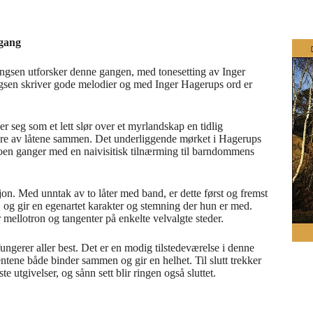
 gang
llingsen utforsker denne gangen, med tonesetting av Inger
ngsen skriver gode melodier og med Inger Hagerups ord er
r seg som et lett slør over et myrlandskap en tidlig
lere av låtene sammen. Det underliggende mørket i Hagerups
en ganger med en naivisitisk tilnærming til barndommens
n. Med unntak av to låter med band, er dette først og fremst
, og gir en egenartet karakter og stemning der hun er med.
mellotron og tangenter på enkelte velvalgte steder.
ungerer aller best. Det er en modig tilstedeværelse i denne
tene både binder sammen og gir en helhet. Til slutt trekker
te utgivelser, og sånn sett blir ringen også sluttet.