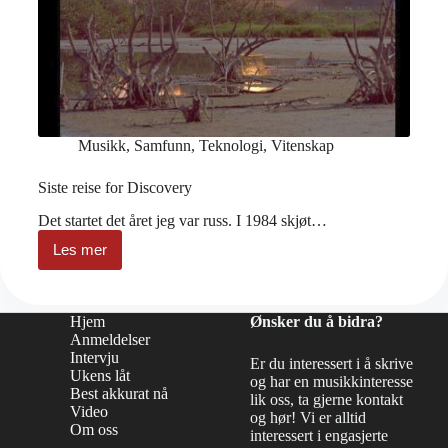
Musikk
,
Samfunn
,
Teknologi
,
Vitenskap
Siste reise for Discovery
Det startet det året jeg var russ. I 1984 skjøt…
Les mer
Siste
reise
for
Discovery
Hjem
Ønsker du å bidra?
Anmeldelser
Intervju
Er du interessert i å skrive
Ukens låt
og har en musikkinteresse
Best akkurat nå
lik oss, ta gjerne kontakt
Video
og hør! Vi er alltid
Om oss
interessert i engasjerte