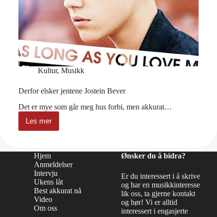
Kultur
,
Musikk
Derfor elsker jentene Jostein Bever
Det er mye som går meg hus forbi, men akkurat…
Les mer
Derfor
elsker
jentene
Jostein
Hjem
Ønsker du å bidra?
Bever
Anmeldelser
Intervju
Er du interessert i å skrive
Ukens låt
og har en musikkinteresse
Best akkurat nå
lik oss, ta gjerne kontakt
Video
og hør! Vi er alltid
Om oss
interessert i engasjerte