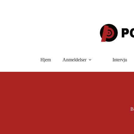
Hopp
til
innholdet
Hjem
Anmeldelser
Intervju
B