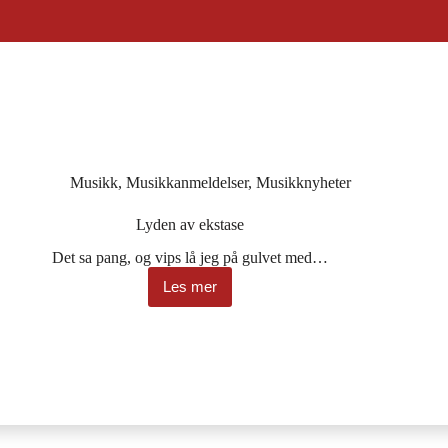
Musikk
,
Musikkanmeldelser
,
Musikknyheter
Lyden av ekstase
Det sa pang, og vips lå jeg på gulvet med…
Les mer
Lyden
av
ekstase