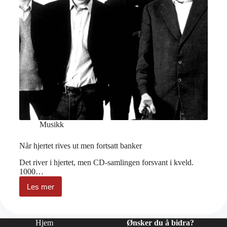
Musikk
Når hjertet rives ut men fortsatt banker
Det river i hjertet, men CD-samlingen forsvant i kveld.
1000…
Les mer
Når
hjertet
rives
ut
Hjem
Ønsker du å bidra?
men