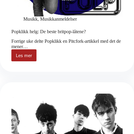
Musikk
,
Musikkanmeldelser
Popklikk helg: De beste britpop-låtene?
Forrige uke delte Popklikk en Pitcfork-artikkel med det de
mener…
Les mer
Popklikk
helg:
De
beste
britpop-
låtene?