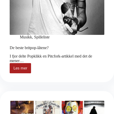
Musikk
,
Spilleliste
De beste britpop-låtene?
I fjor delte Popklikk en Pitcfork-artikkel med det de
mener…
Les mer
De
beste
britpop-
låtene?