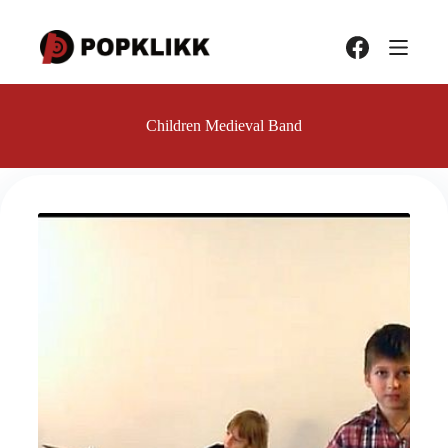
Hopp
til
innholdet
Children Medieval Band