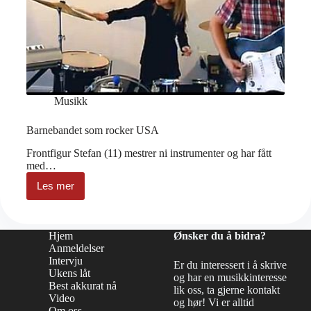
Musikk
Barnebandet som rocker USA
Frontfigur Stefan (11) mestrer ni instrumenter og har fått
med…
Les mer
Barnebandet
som
rocker
USA
Hjem
Ønsker du å bidra?
Anmeldelser
Intervju
Er du interessert i å skrive
Ukens låt
og har en musikkinteresse
Best akkurat nå
lik oss, ta gjerne kontakt
Video
og hør! Vi er alltid
Om oss