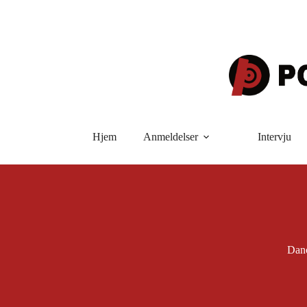
Hopp
til
innholdet
Hjem
Anmeldelser
Intervju
Danc