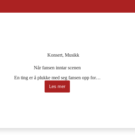
Konsert
,
Musikk
Når fansen inntar scenen
En ting er å plukke med seg fansen opp for…
Les mer
Når
fansen
inntar
scenen