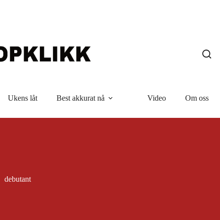
Ukens låt
Best akkurat nå
Video
Om oss
debutant