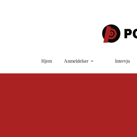
Hopp
til
innholdet
Hjem
Anmeldelser
Intervju