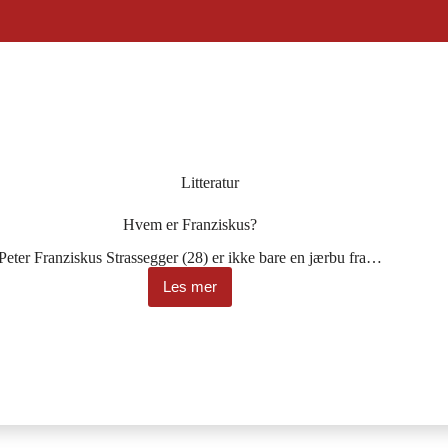
Litteratur
Hvem er Franziskus?
Peter Franziskus Strassegger (28) er ikke bare en jærbu fra…
Les mer
Hvem
er
Franziskus?