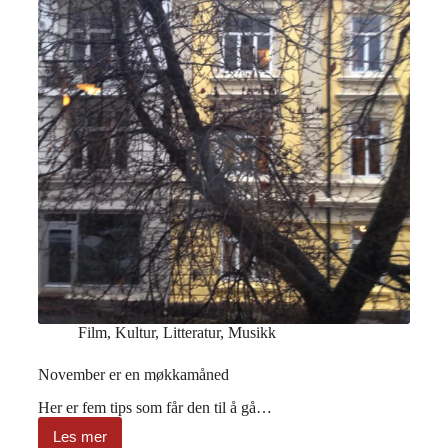
Film
,
Kultur
,
Litteratur
,
Musikk
November er en møkkamåned
Her er fem tips som får den til å gå…
Les mer
November