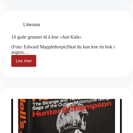
hørt
om
«booktrack»?
Litteratur
10 gode grunner til å lese «Just Kids»
(Foto: Edward Mapplethorpe)Skal du kun lese én bok i
august,…
Les mer
10
gode
grunner
til
å
lese
«Just
Kids»