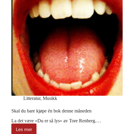
Litteratur
,
Musikk
Skal du bare kjøpe én bok denne måneden
La det være «Du er så lys» av Tore Renberg.…
Les mer
Skal