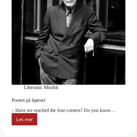
Litteratur
,
Musikk
Poeten på hjørnet
– Have we reached the four corners? Do you know…
Les mer
Poeten
på
hjørnet