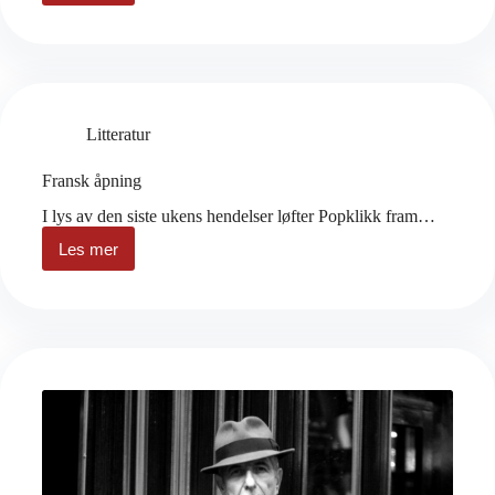
du
bare
kjøpe
én
bok
denne
måneden
Litteratur
Fransk åpning
I lys av den siste ukens hendelser løfter Popklikk fram…
Les mer
Fransk
åpning