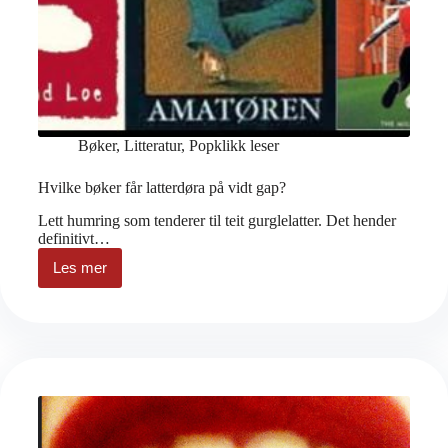
Bøker
,
Litteratur
,
Popklikk leser
Hvilke bøker får latterdøra på vidt gap?
Lett humring som tenderer til teit gurglelatter. Det hender
definitivt…
Les mer
Hvilke
bøker
får
latterdøra
på
vidt
gap?