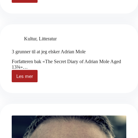
er
en
møkkamåned
Kultur
,
Litteratur
3 grunner til at jeg elsker Adrian Mole
Forfatteren bak «The Secret Diary of Adrian Mole Aged
13¾»…
Les mer
3
grunner
til
at
jeg
elsker
Adrian
Mole