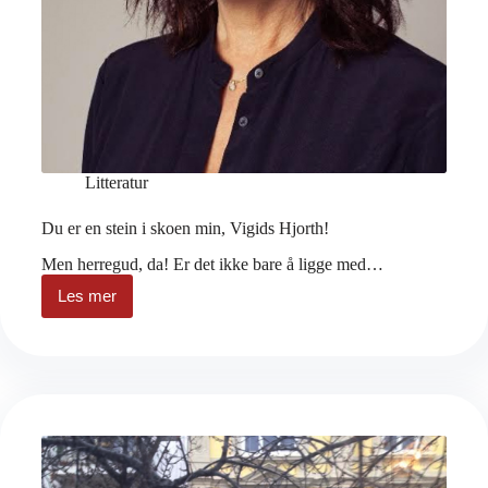
Litteratur
Du er en stein i skoen min, Vigids Hjorth!
Men herregud, da! Er det ikke bare å ligge med…
Les mer
Du
er
en
stein
i
skoen
min,
Vigids
Hjorth!