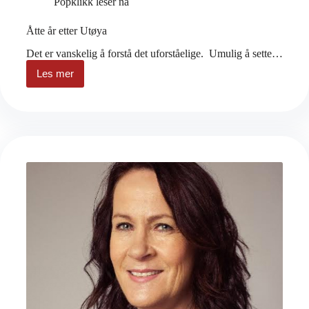
Popklikk leser nå
Åtte år etter Utøya
Det er vanskelig å forstå det uforståelige. Umulig å sette…
Les mer
Åtte
år
etter
Utøya