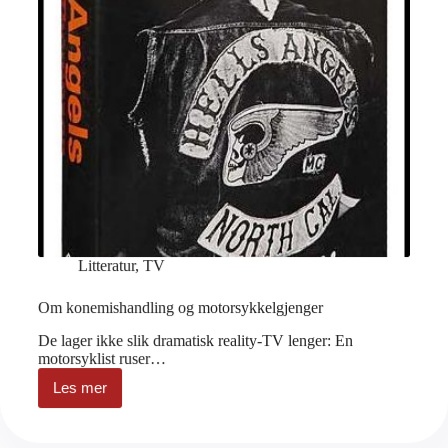
Litteratur
,
TV
Om konemishandling og motorsykkelgjenger
De lager ikke slik dramatisk reality-TV lenger: En
motorsyklist ruser…
Les mer
Om
konemishandling
og
motorsykkelgjenger