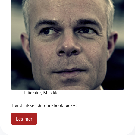
Litteratur
,
Musikk
Har du ikke hørt om «booktrack»?
Les mer
Har
du
ikke