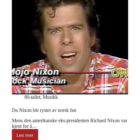
80-tallet
,
Musikk
Da Nixon ble rystet av norsk fan
Mens den amerikanske eks-presidenten Richard Nixon var
kjent for å…
Les mer
Da