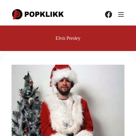
Hopp
til
innholdet
Elvis Presley