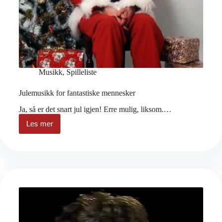
Musikk
,
Spilleliste
Julemusikk for fantastiske mennesker
Ja, så er det snart jul igjen! Erre mulig, liksom.…
Les mer
Julemusikk
for
fantastiske
mennesker