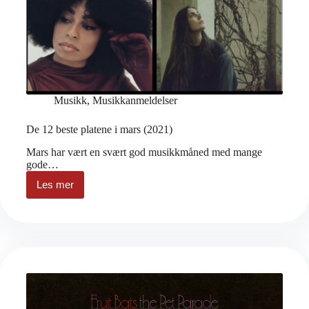
Musikk
,
Musikkanmeldelser
De 12 beste platene i mars (2021)
Mars har vært en svært god musikkmåned med mange
gode…
Les mer
De
12
beste
platene
i
mars
(2021)