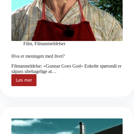
Film
,
Filmanmeldelser
Hva er meningen med livet?
Filmanmeldelse: «Gunnar Goes God» Enkelte spørsmål er
såpass ubehagelige at…
Les mer
Hva
er
meningen
med
livet?