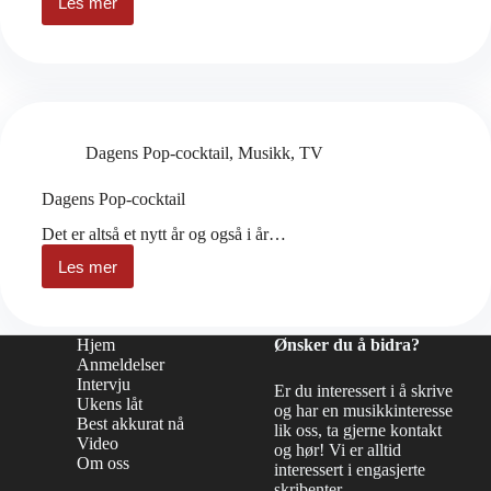
Les mer
Det
største
spørsmålet
Dagens Pop-cocktail
,
Musikk
,
TV
Dagens Pop-cocktail
Det er altså et nytt år og også i år…
Les mer
Dagens
Pop-
cocktail
Hjem
Ønsker du å bidra?
Anmeldelser
Intervju
Er du interessert i å skrive
Ukens låt
og har en musikkinteresse
Best akkurat nå
lik oss, ta gjerne kontakt
Video
og hør! Vi er alltid
Om oss
interessert i engasjerte
skribenter.