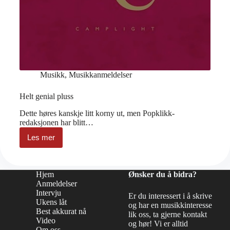
Musikk
,
Musikkanmeldelser
Helt genial pluss
Dette høres kanskje litt korny ut, men Popklikk-
redaksjonen har blitt…
Les mer
Helt
genial
pluss
Hjem
Ønsker du å bidra?
Anmeldelser
Intervju
Er du interessert i å skrive
Ukens låt
og har en musikkinteresse
Best akkurat nå
lik oss, ta gjerne kontakt
Video
og hør! Vi er alltid
Om oss