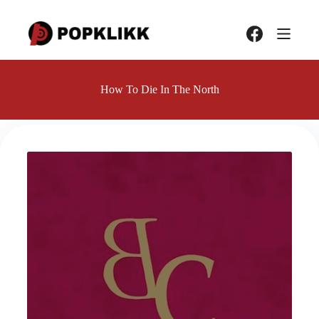
Hopp
til
innholdet
How To Die In The North