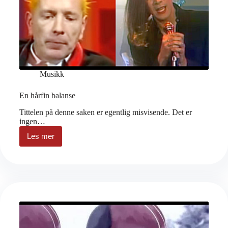
Musikk
En hårfin balanse
Tittelen på denne saken er egentlig misvisende. Det er
ingen…
Les mer
En
hårfin
balanse