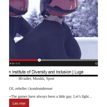
80-tallet
,
Musikk
,
Sport
OL-rebeller i kondomdresser
«The games have always been a little gay. Let’s fight…
Les mer
OL-