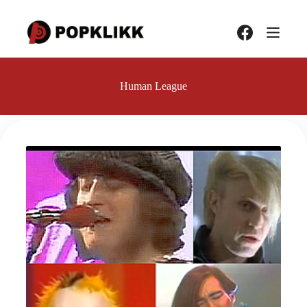
Hopp
til
innholdet
Human League