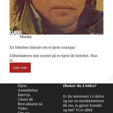
Musikk
En bitteliten historie om et kjent rockepar
Eldstedatteren min nynnet på en kjent låt forleden. Hun
er…
Les mer
En
bitteliten
historie
om
Hjem
Ønsker du å bidra?
et
Anmeldelser
kjent
Intervju
rockepar
Er du interessert i å skrive
Ukens låt
og har en musikkinteresse
Best akkurat nå
lik oss, ta gjerne kontakt
Video
og hør! Vi er alltid
Om oss