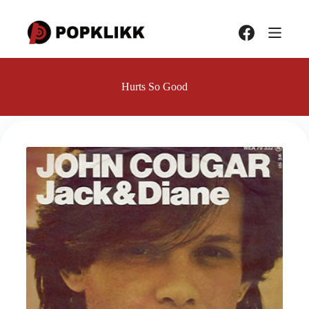
Hopp
til
innholdet
Hurts So Good