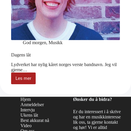
God morgen
,
Musikk
Dagens låt
Lydverket har nylig kåret norges verste bandnavn. Jeg vil
gjerne…
Les mer
Dagens
låt
Hjem
Ønsker du å bidra?
Anmeldelser
Intervju
Er du interessert i å skrive
Ukens låt
og har en musikkinteresse
Best akkurat nå
lik oss, ta gjerne kontakt
Video
og hør! Vi er alltid
Om oss