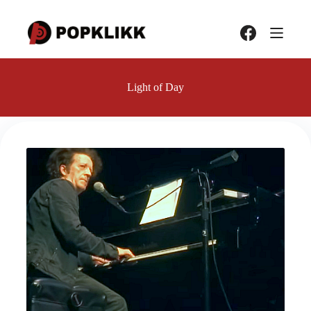
Hopp
til
innholdet
Light of Day