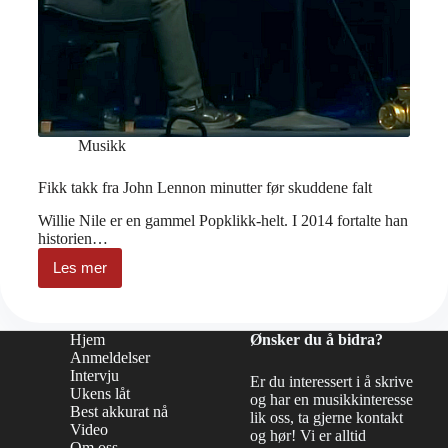
Musikk
Fikk takk fra John Lennon minutter før skuddene falt
Willie Nile er en gammel Popklikk-helt. I 2014 fortalte han
historien…
Les mer
Fikk
takk
fra
John
Hjem
Ønsker du å bidra?
Lennon
Anmeldelser
minutter
Intervju
før
Er du interessert i å skrive
Ukens låt
skuddene
og har en musikkinteresse
falt
Best akkurat nå
lik oss, ta gjerne kontakt
Video
og hør! Vi er alltid
Om oss