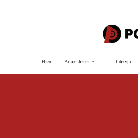
Hopp
til
innholdet
Hjem
Anmeldelser
Intervju