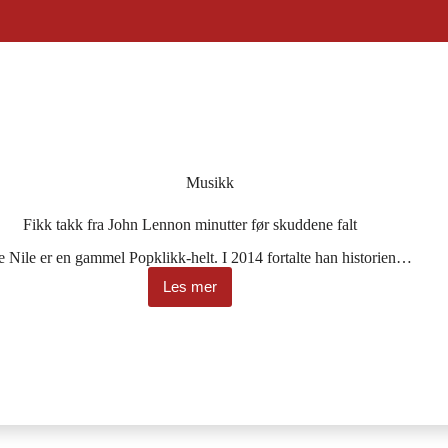
Musikk
Fikk takk fra John Lennon minutter før skuddene falt
e Nile er en gammel Popklikk-helt. I 2014 fortalte han historien…
Les mer
Fikk
takk
fra
John
Lennon
minutter
før
skuddene
falt