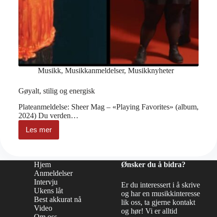
Musikk
,
Musikkanmeldelser
,
Musikknyheter
Gøyalt, stilig og energisk
Plateanmeldelse: Sheer Mag – «Playing Favorites» (album,
2024) Du verden…
Les mer
Gøyalt,
stilig
og
energisk
Hjem
Ønsker du å bidra?
Anmeldelser
Intervju
Er du interessert i å skrive
Ukens låt
og har en musikkinteresse
Best akkurat nå
lik oss, ta gjerne kontakt
Video
og hør! Vi er alltid
Om oss