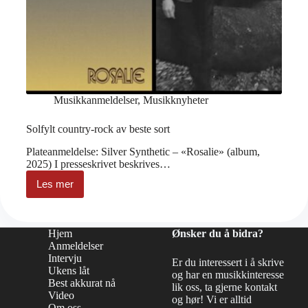
Musikkanmeldelser
,
Musikknyheter
Solfylt country-rock av beste sort
Plateanmeldelse: Silver Synthetic – «Rosalie» (album,
2025) I presseskrivet beskrives…
Les mer
Solfylt
country-
rock
av
Hjem
Ønsker du å bidra?
beste
Anmeldelser
sort
Intervju
Er du interessert i å skrive
Ukens låt
og har en musikkinteresse
Best akkurat nå
lik oss, ta gjerne kontakt
Video
og hør! Vi er alltid
Om oss