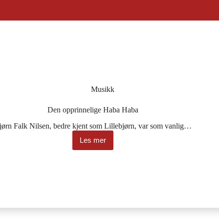
Musikk
Den opprinnelige Haba Haba
jørn Falk Nilsen, bedre kjent som Lillebjørn, var som vanlig…
Les mer
Den
opprinnelige
Haba
Haba