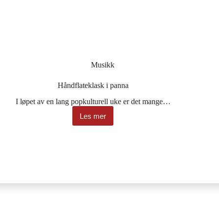
Musikk
Håndflateklask i panna
I løpet av en lang popkulturell uke er det mange…
Les mer
Håndflateklask
i
panna