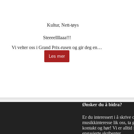
Kultur
,
Nett-tøys
Steeeellllaaa!!!
Vi velter oss i Grand Prix-rusen og gir deg en…
Les mer
Steeeellllaaa!!!
Ønsker du å bidra?
Er du interessert i å skrive 
musikkinteresse lik oss, ta 
kontakt og hør! Vi er alltid i
engasjerte skribenter.