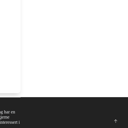
og har en
gjerne
nteressert i