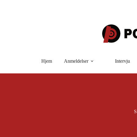
Hopp
til
innholdet
Hjem
Anmeldelser
Intervju
S