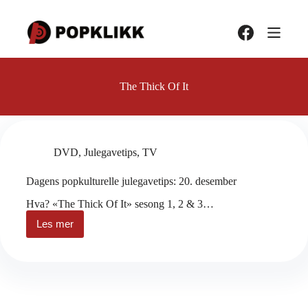
Hopp
til
innholdet
The Thick Of It
DVD
,
Julegavetips
,
TV
Dagens popkulturelle julegavetips: 20. desember
Hva? «The Thick Of It» sesong 1, 2 & 3…
Les mer
Dagens
popkulturelle
julegavetips:
20.
desember