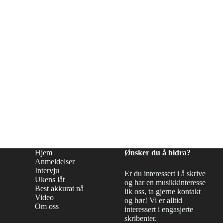
Hjem
Ønsker du å bidra?
Anmeldelser
Intervju
Er du interessert i å skrive
Ukens låt
og har en musikkinteresse
Best akkurat nå
lik oss, ta gjerne kontakt
Video
og hør! Vi er alltid
Om oss
interessert i engasjerte
skribenter.