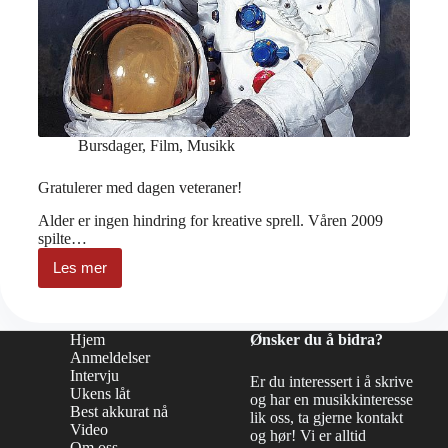
Bursdager
,
Film
,
Musikk
Gratulerer med dagen veteraner!
Alder er ingen hindring for kreative sprell. Våren 2009
spilte…
Les mer
Gratulerer
med
dagen
veteraner!
Hjem
Ønsker du å bidra?
Anmeldelser
Intervju
Er du interessert i å skrive
Ukens låt
og har en musikkinteresse
Best akkurat nå
lik oss, ta gjerne kontakt
Video
og hør! Vi er alltid
Om oss