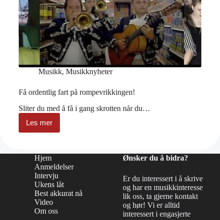
Musikk
,
Musikknyheter
Få ordentlig fart på rompevrikkingen!
Sliter du med å få i gang skrotten når du…
Les mer
Få
ordentlig
fart
på
Hjem
Ønsker du å bidra?
rompevrikkingen!
Anmeldelser
Intervju
Er du interessert i å skrive
Ukens låt
og har en musikkinteresse
Best akkurat nå
lik oss, ta gjerne kontakt
Video
og hør! Vi er alltid
Om oss
interessert i engasjerte