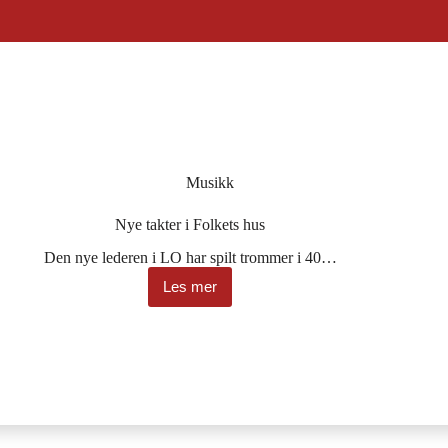
Musikk
Nye takter i Folkets hus
Den nye lederen i LO har spilt trommer i 40…
Les mer
Nye
takter
i
Folkets
hus