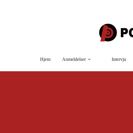
Hopp
til
innholdet
Hjem
Anmeldelser
Intervju