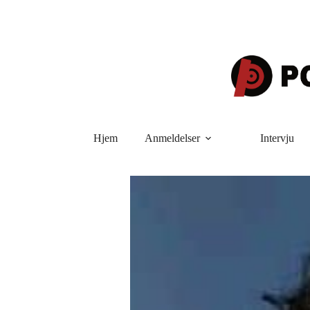
Hopp
til
innholdet
Hjem
Anmeldelser
Intervju