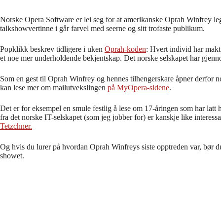
Norske Opera Software er lei seg for at amerikanske Oprah Winfrey leg
talkshowvertinne i går farvel med seerne og sitt trofaste publikum.
Popklikk beskrev tidligere i uken
Oprah-koden
: Hvert individ har makt
et noe mer underholdende bekjentskap. Det norske selskapet har gjennom
Som en gest til Oprah Winfrey og hennes tilhengerskare åpner derfor 
kan lese mer om mailutvekslingen
på MyOpera-sidene
.
Det er for eksempel en smule festlig å lese om 17-åringen som har latt 
fra det norske IT-selskapet (som jeg jobber for) er kanskje like interess
Tetzchner.
Og hvis du lurer på hvordan Oprah Winfreys siste opptreden var, bør 
showet.