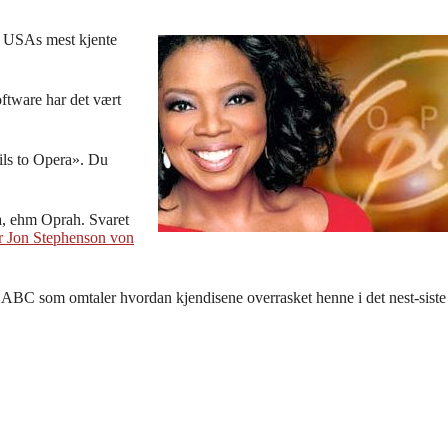
 USAs mest kjente
oftware har det vært
ils to Opera». Du
ra, ehm Oprah. Svaret
er Jon Stephenson von
ra ABC som omtaler hvordan kjendisene overrasket henne i det nest-siste