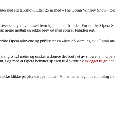
ger ned sitt talkshow.
Etter 25 år med «The Oprah Winfrey Show» tok
 over sitt eget liv uansett hvor kjipt du har hatt det. For norske Opera S
 årene mottatt en rekke brev og mail som er feiladressert.
norske Opera arkivene og publiserer en «best of»-samling av «Oprah ma
håret gro 1,3 meter og ønsker å donere det bort i et av showene til Ope
ant, i og med at Opera benytter sjansen til å skryte av
skjegget til gründ
du
ikke
klikke på playknappen under. Vi har heller lagt inn et innslag f