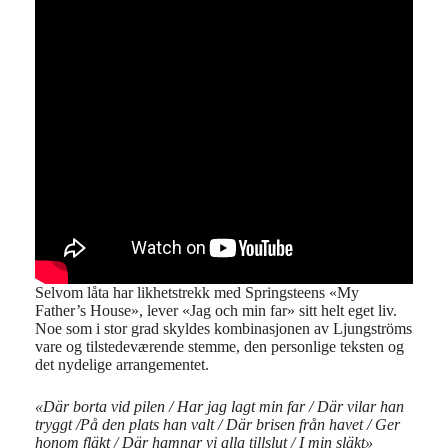
Selvom låta har likhetstrekk med Springsteens «My
Father’s House», lever «Jag och min far» sitt helt eget liv.
Noe som i stor grad skyldes kombinasjonen av Ljungströms
vare og tilstedeværende stemme, den personlige teksten og
det nydelige arrangementet.
«Där borta vid pilen / Har jag lagt min far / Där vilar han
tryggt /På den plats han valt / Där brisen från havet / Ger
honom fläkt / Där hamnar vi alla tillslut / I min släkt»