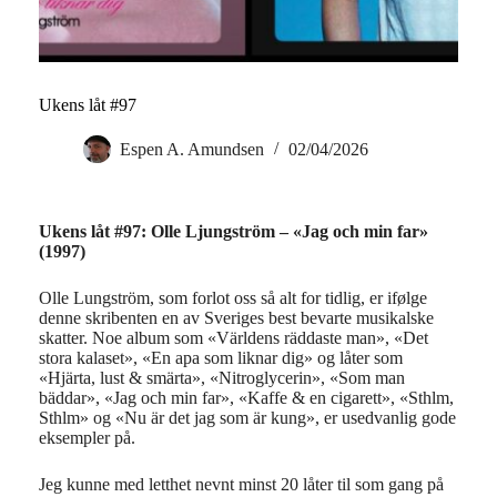
Ukens låt #97
Espen A. Amundsen
02/04/2026
Ukens låt #97: Olle Ljungström – «Jag och min far»
(1997)
Olle Lungström, som forlot oss så alt for tidlig, er ifølge
denne skribenten en av Sveriges best bevarte musikalske
skatter. Noe album som «Världens räddaste man», «Det
stora kalaset», «En apa som liknar dig» og låter som
«Hjärta, lust & smärta», «Nitroglycerin», «Som man
bäddar», «Jag och min far», «Kaffe & en cigarett», «Sthlm,
Sthlm» og «Nu är det jag som är kung», er usedvanlig gode
eksempler på.
Jeg kunne med letthet nevnt minst 20 låter til som gang på