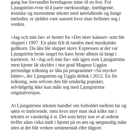
gang har forvandlet hverdagene mine til en fest. For
Ljungström evne til å parre merksnodige, intelligente,
ironiske og morsomme tekster med iørefallende og listige
melodier, er sjelden vare uansett hvor man befinner seg i
verden.
«Jag och min far» er hentet fra «Det store kalaset» som ble
sluppet i 1997. En plata fylt til randen med musikalske
gullkorn. Da låta ble sluppet skrev Expressen at det var
Ljungström beste singel fra hans beste album så langt i
karrieren. At «Jag och min far» står igjen som Ljungströms
mest kjente låt skyldes i stor grad Magnus Ugglas
personlige tolkning av låta på programmet «Så mycket
bättre», der Ljungström og Uggla deltok i 2012. En fin
tolkning, som selvom den ble umåtelig populær,
selvfølgelig ikke kan måle seg med Ljungströms
originalversjon.
At Ljungströms teksten handler om forholdet mellom far og
sønn er innlysende, men hvor mye man skal tolke inn i
teksten er vanskelig å si. Det som betyr noe er at ordene
treffer sånn cirka midt i hjertet på en øm og sørgmodig måte
uten at det blir verken sentimentalt eller tilgjort.