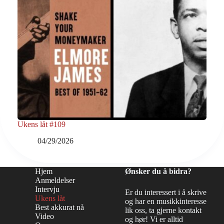
Ukens låt #109
04/29/2026
Hjem
Ønsker du å bidra?
Anmeldelser
Intervju
Er du interessert i å skrive
Ukens låt
og har en musikkinteresse
Best akkurat nå
lik oss, ta gjerne kontakt
Video
og hør! Vi er alltid