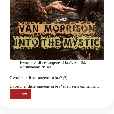
Hvorfor er disse sangene så bra?
,
Musikk
,
Musikkanmeldelser
Hvorfor er disse sangene så bra? (3)
Hvorfor er disse sangene så bra? er en serie om sanger…
Les mer
Hvorfor
er
disse
sangene
så