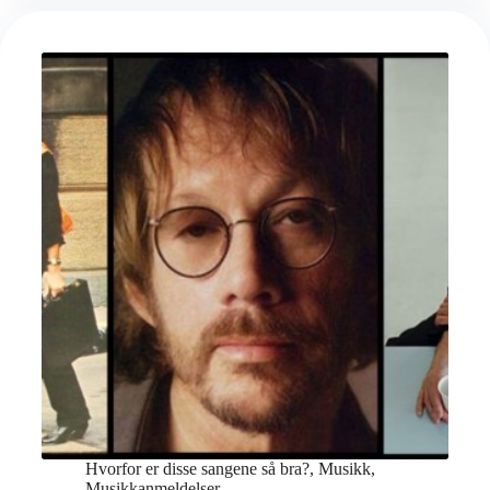
bra?
(3)
Hvorfor er disse sangene så bra?
,
Musikk
,
Musikkanmeldelser