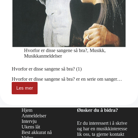
Hvorfor er disse sangene så bra?
,
Musikk
,
Musikkanmeldelser
Hvorfor er disse sangene så bra? (1)
Hvorfor er disse sangene så bra? er en serie om sanger…
Les mer
Hvorfor
er
disse
sangene
Hjem
Ønsker du å bidra?
så
Anmeldelser
bra?
Intervju
(1)
Er du interessert i å skrive
Ukens låt
og har en musikkinteresse
Best akkurat nå
lik oss, ta gjerne kontakt
Video