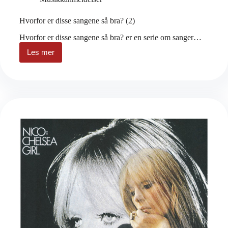
Hvorfor er disse sangene så bra? (2)
Hvorfor er disse sangene så bra? er en serie om sanger…
Les mer
Hvorfor
er
disse
sangene
så
bra?
(2)