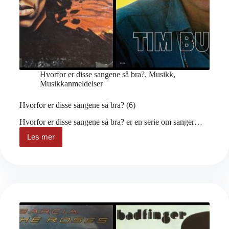
Hvorfor er disse sangene så bra?
,
Musikk
,
Musikkanmeldelser
Hvorfor er disse sangene så bra? (6)
Hvorfor er disse sangene så bra? er en serie om sanger…
Les mer
Hvorfor
er
disse
sangene
så
bra?
(6)