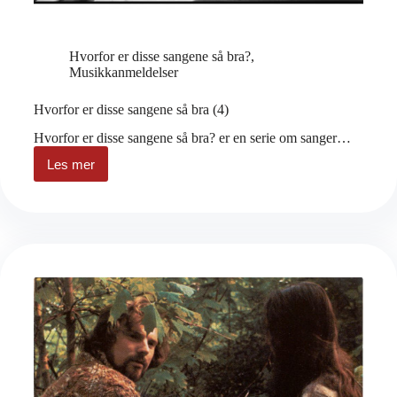
Hvorfor er disse sangene så bra?
,
Musikkanmeldelser
Hvorfor er disse sangene så bra (4)
Hvorfor er disse sangene så bra? er en serie om sanger…
Les mer
Hvorfor
er
disse
sangene
så
bra
(4)